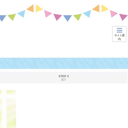
サイト案
内
STEP 3
完了