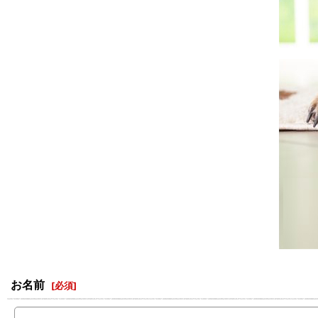
お名前
[
必須
]