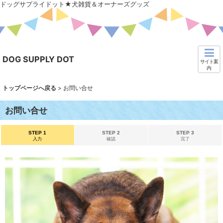
ドッグサプライドット★犬雑貨＆オーナーズグッズ
DOG SUPPLY DOT
サイト案
内
トップページへ戻る
>
お問い合せ
お問い合せ
STEP 1
STEP 2
STEP 3
入力
確認
完了