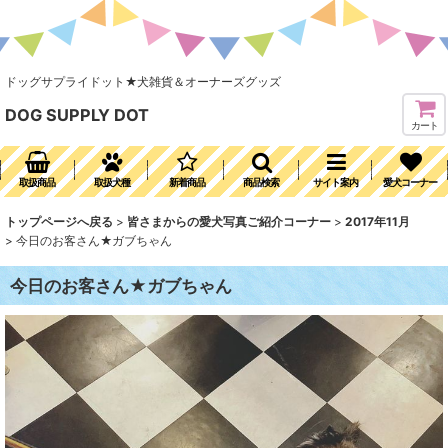
ドッグサプライドット★犬雑貨＆オーナーズグッズ
DOG SUPPLY DOT
カート
取扱商品
取扱犬種
新着商品
商品検索
サイト案内
愛犬コーナー
トップページへ戻る
>
皆さまからの愛犬写真ご紹介コーナー
>
2017年11月
>
今日のお客さん★ガブちゃん
今日のお客さん★ガブちゃん