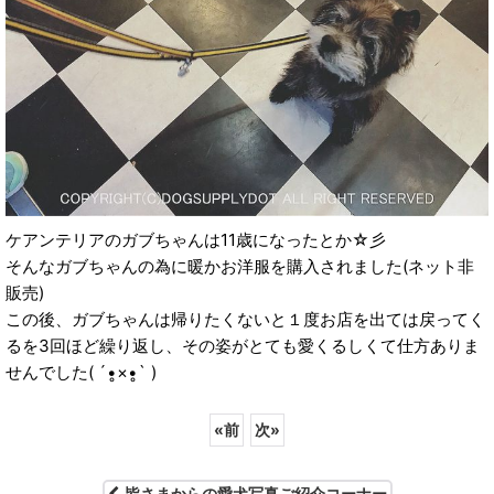
ケアンテリアのガブちゃんは11歳になったとか☆彡
そんなガブちゃんの為に暖かお洋服を購入されました(ネット非
販売)
この後、ガブちゃんは帰りたくないと１度お店を出ては戻ってく
るを3回ほど繰り返し、その姿がとても愛くるしくて仕方ありま
せんでした( ´•̥×•̥` )
«
前
次
»
皆さまからの愛犬写真ご紹介コーナー