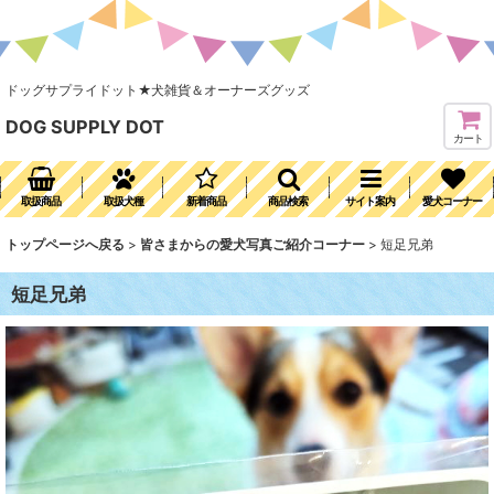
ドッグサプライドット★犬雑貨＆オーナーズグッズ
DOG SUPPLY DOT
カート
取扱商品
取扱犬種
新着商品
商品検索
サイト案内
愛犬コーナー
トップページへ戻る
>
皆さまからの愛犬写真ご紹介コーナー
>
短足兄弟
短足兄弟