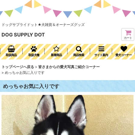
ドッグサプライドット★犬雑貨＆オーナーズグッズ
DOG SUPPLY DOT
カート
取扱商品
取扱犬種
新着商品
商品検索
サイト案内
愛犬コーナー
トップページへ戻る
>
皆さまからの愛犬写真ご紹介コーナー
>
めっちゃお気に入りです
めっちゃお気に入りです