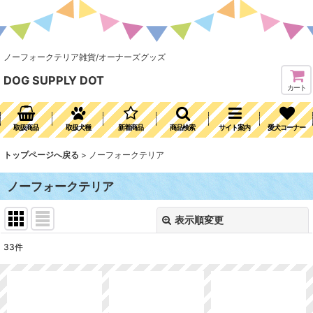
ノーフォークテリア雑貨/オーナーズグッズ
DOG SUPPLY DOT
カート
取扱商品
取扱犬種
新着商品
商品検索
サイト案内
愛犬コーナー
トップページへ戻る
>
ノーフォークテリア
ノーフォークテリア
表示順変更
閉じる
33
件
表示数
:
並び順
: