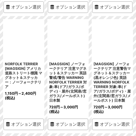
オプション選択
オプション選択
オプション選択
NORFOLK TERRIER
[MAGSIGN] ノーフォ
[MAGSIGN] ノーフォ
[MAGSIGN] アメリカ
ークテリア 注意マグネ
ークテリア 注意警告マ
道路ストリート標識 マ
ット＆ステッカー 英語
グネット＆ステッカー
グネット＆ステッカ
警戒/警告 WARNING
(黒オレンジ色) 英語
ー：ノーフォークテリ
NORFOLK TERRIER 対
WARNING NORFOLK
ア
象:車(ドア/ガラス/ボ
TERRIER 対象:車(ド
ディ)・屋外(玄関扉/窓
ア/ガラス/ボディ)・屋
1,150
円
～2,400
円
ガラス/メールポスト)
外(玄関扉/窓ガラス/メ
(税込)
日本製
ールポスト) 日本製
720
円
～3,000
円
720
円
～3,000
円
(税込)
(税込)
オプション選択
オプション選択
オプション選択