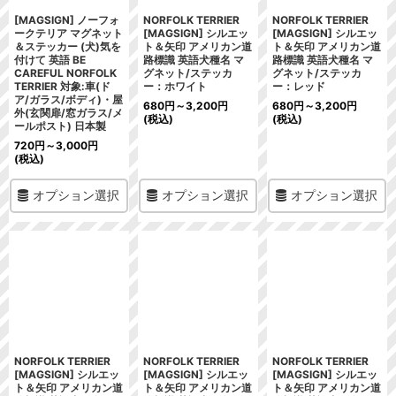
[MAGSIGN] ノーフォ
NORFOLK TERRIER
NORFOLK TERRIER
ークテリア マグネット
[MAGSIGN] シルエッ
[MAGSIGN] シルエッ
＆ステッカー (犬)気を
ト＆矢印 アメリカン道
ト＆矢印 アメリカン道
付けて 英語 BE
路標識 英語犬種名 マ
路標識 英語犬種名 マ
CAREFUL NORFOLK
グネット/ステッカ
グネット/ステッカ
TERRIER 対象:車(ド
ー：ホワイト
ー：レッド
ア/ガラス/ボディ)・屋
680
円
～3,200
円
680
円
～3,200
円
外(玄関扉/窓ガラス/メ
(税込)
(税込)
ールポスト) 日本製
720
円
～3,000
円
(税込)
オプション選択
オプション選択
オプション選択
NORFOLK TERRIER
NORFOLK TERRIER
NORFOLK TERRIER
[MAGSIGN] シルエッ
[MAGSIGN] シルエッ
[MAGSIGN] シルエッ
ト＆矢印 アメリカン道
ト＆矢印 アメリカン道
ト＆矢印 アメリカン道