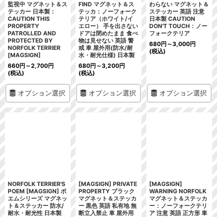
監視中 マグネット＆ス
FIND マグネット＆ス
わらない マグネット＆
テッカー 日本製：
テッカ：ノーフォーク
ステッカー 英語 注意
CAUTION THIS
テリア（ホワイト/イ
日本製 CAUTION
PROPERTY
エロー） 手を出さない
DON'T TOUCH：ノー
PATROLLED AND
ドアは閉めたまま 食べ
フォークテリア
PROTECTED BY
物は見せない 英語 警
680
円
～3,000
円
NORFOLK TERRIER
戒 車 屋外用(防水/耐
(税込)
[MAGSIGN]
水・耐光仕様) 日本製
660
円
～2,700
円
680
円
～3,200
円
(税込)
(税込)
オプション選択
オプション選択
オプション選択
NORFOLK TERRIER'S
[MAGSIGN] PRIVATE
[MAGSIGN]
POEM [MAGSIGN] ポ
PROPERTY ブラック
WARNING NORFOLK
エムシリーズ マグネッ
マグネット＆ステッカ
マグネット＆ステッカ
ト＆ステッカー 防水/
ー 黒色 英語 私有地 無
ー：ノーフォークテリ
耐水・耐光性 日本製
断立入禁止 車 屋外用
ア 注意 英語 正方形 車