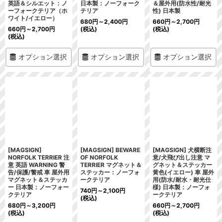
英語＆シルエット：ノ
日本製：ノーフォーク
＆屋外用(防水性/耐光
ーフォークテリア（ホ
テリア
性) 日本製
ワイト/イエロー）
680
円
～2,400
円
660
円
～2,700
円
660
円
～2,700
円
(税込)
(税込)
(税込)
オプション選択
オプション選択
オプション選択
[MAGSIGN]
[MAGSIGN] BEWARE
[MAGSIGN] 犬横断注
NORFOLK TERRIER 注
OF NORFOLK
意/犬飛び出し注意 マ
意 英語 WARNING 警
TERRIER マグネット＆
グネット＆ステッカー
告/保護/警戒 車 屋外用
ステッカー：ノーフォ
黄色(イエロー) 車 屋外
マグネット＆ステッカ
ークテリア
用(防水/耐水・耐光仕
ー 日本製：ノーフォー
様) 日本製：ノーフォ
740
円
～2,100
円
クテリア
ークテリア
(税込)
680
円
～3,200
円
660
円
～2,700
円
(税込)
(税込)