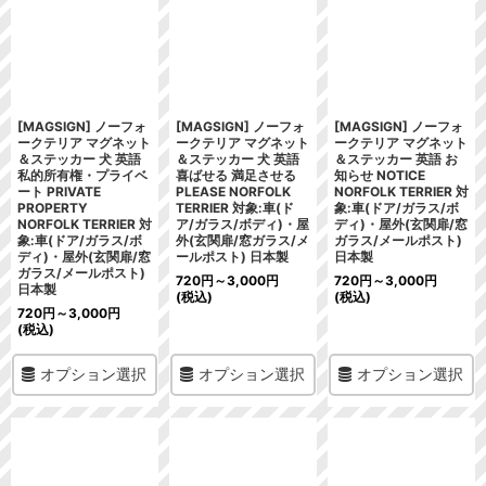
[MAGSIGN] ノーフォ
[MAGSIGN] ノーフォ
[MAGSIGN] ノーフォ
ークテリア マグネット
ークテリア マグネット
ークテリア マグネット
＆ステッカー 犬 英語
＆ステッカー 犬 英語
＆ステッカー 英語 お
私的所有権・プライベ
喜ばせる 満足させる
知らせ NOTICE
ート PRIVATE
PLEASE NORFOLK
NORFOLK TERRIER 対
PROPERTY
TERRIER 対象:車(ド
象:車(ドア/ガラス/ボ
NORFOLK TERRIER 対
ア/ガラス/ボディ)・屋
ディ)・屋外(玄関扉/窓
象:車(ドア/ガラス/ボ
外(玄関扉/窓ガラス/メ
ガラス/メールポスト)
ディ)・屋外(玄関扉/窓
ールポスト) 日本製
日本製
ガラス/メールポスト)
720
円
～3,000
円
720
円
～3,000
円
日本製
(税込)
(税込)
720
円
～3,000
円
(税込)
オプション選択
オプション選択
オプション選択