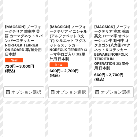
絞り込む
[MAGSIGN] ノーフォ
[MAGSIGN] ノーフォ
[MAGSIGN] ノーフォ
ークテリア 乗車中 英
ークテリア イニシャル
ークテリア 注意 英語
語 カーマグネット＆バ
(アルファベット３文
英文 ローマ字 オペレ
ンパーステッカー
字) シルエット マグネ
ーション中 動作中 オ
NORFOLK TERRIER
ット＆ステッカー
クタゴン(八角形)マグ
ON BOARD 車/屋外用
NORFOLK TERRIER ロ
ネット＆ステッカー
日本製
ーマ字ロゴ入り 車/屋
BEWARE NORFOLK
外用 日本製
TERRIER IN
OPERATION 車/屋外
720
円
～3,000
円
用 日本製
(税込)
600
円
～2,700
円
660
円
～2,700
円
(税込)
(税込)
オプション選択
オプション選択
オプション選択