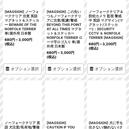
[MAGSIGN] ノーフォ
[MAGSIGN] この先い
ノーフォークテリア＆
ークテリア 注意 英語
つもノーフォークテリ
防犯カメラ 監視 警戒
マグネット＆ステッカ
アに注意/配慮/警戒
中 英語 マグサイン(マ
ー BEWARE OF THE
BEYOND THIS POINT
グネット/ステッカ
NORFOLK TERRIER
AT ALL TIMES マグネ
ー)：SECURITY
車/屋外用 日本製
ット＆ステッカー
CCTV ＆ NORFOLK
NORFOLK TERRIER ロ
TERRIER [MAGSIGN]
680
円
～3,000
円
ーマ字ロゴ入り 車/屋
(税込)
680
円
～3,200
円
外用 日本製
(税込)
680
円
～3,000
円
(税込)
オプション選択
オプション選択
オプション選択
ノーフォークテリア 英
[MAGSIGN]
[MAGSIGN] 犬に手を
語 犬注意/私有地/警備
CAUTION IF YOU
出さない/触れない/さ