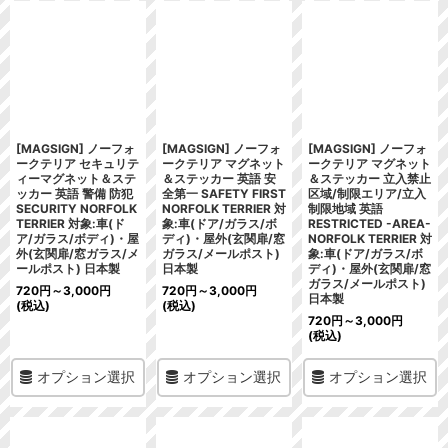
[MAGSIGN] ノーフォ
[MAGSIGN] ノーフォ
[MAGSIGN] ノーフォ
ークテリア セキュリテ
ークテリア マグネット
ークテリア マグネット
ィーマグネット＆ステ
＆ステッカー 英語 安
＆ステッカー 立入禁止
ッカー 英語 警備 防犯
全第一 SAFETY FIRST
区域/制限エリア/立入
SECURITY NORFOLK
NORFOLK TERRIER 対
制限地域 英語
TERRIER 対象:車(ド
象:車(ドア/ガラス/ボ
RESTRICTED -AREA-
ア/ガラス/ボディ)・屋
ディ)・屋外(玄関扉/窓
NORFOLK TERRIER 対
外(玄関扉/窓ガラス/メ
ガラス/メールポスト)
象:車(ドア/ガラス/ボ
ールポスト) 日本製
日本製
ディ)・屋外(玄関扉/窓
ガラス/メールポスト)
720
円
～3,000
円
720
円
～3,000
円
日本製
(税込)
(税込)
720
円
～3,000
円
(税込)
オプション選択
オプション選択
オプション選択