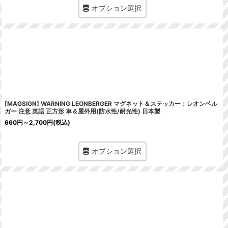
オプション選択
[MAGSIGN] WARNING LEONBERGER マグネット＆ステッカー：レオンベル
ガー 注意 英語 正方形 車＆屋外用(防水性/耐光性) 日本製
660
円
～2,700
円
(税込)
オプション選択