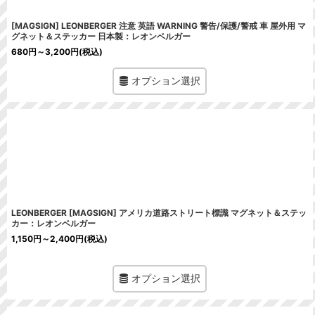
[MAGSIGN] LEONBERGER 注意 英語 WARNING 警告/保護/警戒 車 屋外用 マ
グネット＆ステッカー 日本製：レオンベルガー
680
円
～3,200
円
(税込)
オプション選択
LEONBERGER [MAGSIGN] アメリカ道路ストリート標識 マグネット＆ステッ
カー：レオンベルガー
1,150
円
～2,400
円
(税込)
オプション選択