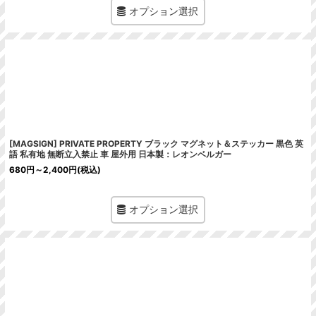
オプション選択
[MAGSIGN] PRIVATE PROPERTY ブラック マグネット＆ステッカー 黒色 英
語 私有地 無断立入禁止 車 屋外用 日本製：レオンベルガー
680
円
～2,400
円
(税込)
オプション選択