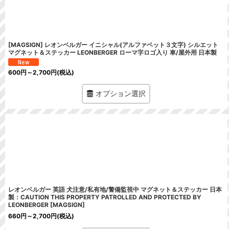
[MAGSIGN] レオンベルガー イニシャル(アルファベット３文字) シルエット
マグネット＆ステッカー LEONBERGER ローマ字ロゴ入り 車/屋外用 日本製
600
円
～2,700
円
(税込)
オプション選択
レオンベルガー 英語 犬注意/私有地/警備監視中 マグネット＆ステッカー 日本
製：CAUTION THIS PROPERTY PATROLLED AND PROTECTED BY
LEONBERGER [MAGSIGN]
660
円
～2,700
円
(税込)