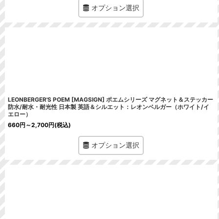
オプション選択
LEONBERGER'S POEM [MAGSIGN] ポエムシリーズ マグネット＆ステッカー
防水/耐水・耐光性 日本製 英語＆シルエット：レオンベルガー（ホワイト/イ
エロー）
660
円
～2,700
円
(税込)
オプション選択