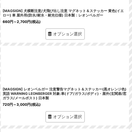
[MAGSIGN] 犬横断注意/犬飛び出し注意 マグネット＆ステッカー 黄色(イエ
ロー) 車 屋外用(防水/耐水・耐光仕様) 日本製：レオンベルガー
660
円
～2,700
円
(税込)
オプション選択
[MAGSIGN] レオンベルガー 注意警告マグネット＆ステッカー(黒オレンジ色)
英語 WARNING LEONBERGER 対象:車(ドア/ガラス/ボディ)・屋外(玄関扉/窓
ガラス/メールポスト) 日本製
720
円
～3,000
円
(税込)
オプション選択