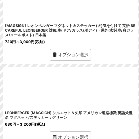
[MAGSIGN] レオンベルガー マグネット＆ステッカー (犬)気を付けて 英語 BE
CAREFUL LEONBERGER 対象:車(ドア/ガラス/ボディ)・屋外(玄関扉/窓ガラ
ス/メールポスト) 日本製
720
円
～3,000
円
(税込)
オプション選択
LEONBERGER [MAGSIGN] シルエット＆矢印 アメリカン道路標識 英語犬種
名 マグネット/ステッカー：グリーン
680
円
～3,200
円
(税込)
オプション選択