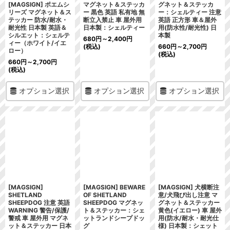
[MAGSIGN] ポエムシ
マグネット＆ステッカ
グネット＆ステッカ
リーズ マグネット＆ス
ー 黒色 英語 私有地 無
ー：シェルティー 注意
テッカー 防水/耐水・
断立入禁止 車 屋外用
英語 正方形 車＆屋外
耐光性 日本製 英語＆
日本製：シェルティー
用(防水性/耐光性) 日
シルエット：シェルテ
本製
680
円
～2,400
円
ィー（ホワイト/イエ
(税込)
660
円
～2,700
円
ロー）
(税込)
660
円
～2,700
円
(税込)
オプション選択
オプション選択
オプション選択
[MAGSIGN]
[MAGSIGN] BEWARE
[MAGSIGN] 犬横断注
SHETLAND
OF SHETLAND
意/犬飛び出し注意 マ
SHEEPDOG 注意 英語
SHEEPDOG マグネッ
グネット＆ステッカー
WARNING 警告/保護/
ト＆ステッカー：シェ
黄色(イエロー) 車 屋外
警戒 車 屋外用 マグネ
ットランドシープドッ
用(防水/耐水・耐光仕
ット＆ステッカー 日本
グ
様) 日本製：シェット