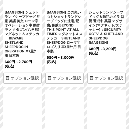
[MAGSIGN] シェット
[MAGSIGN] この先い
シェットランドシープ
ランドシープドッグ 注
つもシェットランドシ
ドッグ＆防犯カメラ 監
意 英語 英文 ローマ字
ープドッグに注意/配
視 警戒中 英語 マグサ
オペレーション中 動作
慮/警戒 BEYOND
イン(マグネット/ステ
中 オクタゴン(八角形)
THIS POINT AT ALL
ッカー)：SECURITY
マグネット＆ステッカ
TIMES マグネット＆ス
CCTV ＆ SHETLAND
ー BEWARE
テッカー SHETLAND
SHEEPDOG
SHETLAND
SHEEPDOG ローマ字
[MAGSIGN]
SHEEPDOG IN
ロゴ入り 車/屋外用 日
680
円
～3,200
円
OPERATION 車/屋外
本製
(税込)
用 日本製
680
円
～3,000
円
660
円
～2,700
円
(税込)
(税込)
オプション選択
オプション選択
オプション選択