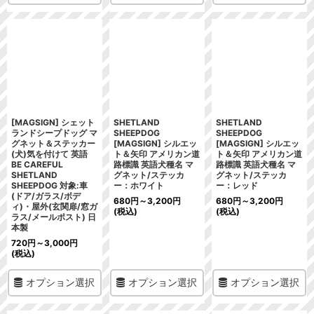
[MAGSIGN] シェット
SHETLAND
SHETLAND
ランドシープドッグ マ
SHEEPDOG
SHEEPDOG
グネット＆ステッカー
[MAGSIGN] シルエッ
[MAGSIGN] シルエッ
(犬)気を付けて 英語
ト＆矢印 アメリカン道
ト＆矢印 アメリカン道
BE CAREFUL
路標識 英語犬種名 マ
路標識 英語犬種名 マ
SHETLAND
グネット/ステッカ
グネット/ステッカ
SHEEPDOG 対象:車
ー：ホワイト
ー：レッド
(ドア/ガラス/ボデ
680
円
～3,200
円
680
円
～3,200
円
ィ)・屋外(玄関扉/窓ガ
(税込)
(税込)
ラス/メールポスト) 日
本製
720
円
～3,000
円
(税込)
オプション選択
オプション選択
オプション選択