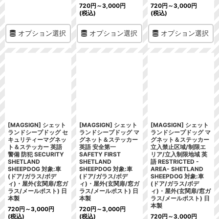
720
円
～3,000
円
720
円
～3,000
円
(税込)
(税込)
オプション選択
オプション選択
オプション選択
[MAGSIGN] シェット
[MAGSIGN] シェット
[MAGSIGN] シェット
ランドシープドッグ セ
ランドシープドッグ マ
ランドシープドッグ マ
キュリティーマグネッ
グネット＆ステッカー
グネット＆ステッカー
ト＆ステッカー 英語
英語 安全第一
立入禁止区域/制限エ
警備 防犯 SECURITY
SAFETY FIRST
リア/立入制限地域 英
SHETLAND
SHETLAND
語 RESTRICTED -
SHEEPDOG 対象:車
SHEEPDOG 対象:車
AREA- SHETLAND
(ドア/ガラス/ボデ
(ドア/ガラス/ボデ
SHEEPDOG 対象:車
ィ)・屋外(玄関扉/窓ガ
ィ)・屋外(玄関扉/窓ガ
(ドア/ガラス/ボデ
ラス/メールポスト) 日
ラス/メールポスト) 日
ィ)・屋外(玄関扉/窓ガ
本製
本製
ラス/メールポスト) 日
本製
720
円
～3,000
円
720
円
～3,000
円
(税込)
(税込)
720
円
～3,000
円