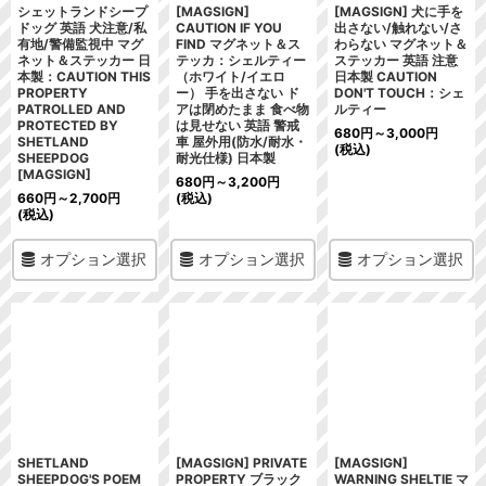
シェットランドシープ
[MAGSIGN]
[MAGSIGN] 犬に手を
ドッグ 英語 犬注意/私
CAUTION IF YOU
出さない/触れない/さ
有地/警備監視中 マグ
FIND マグネット＆ス
わらない マグネット＆
ネット＆ステッカー 日
テッカ：シェルティー
ステッカー 英語 注意
本製：CAUTION THIS
（ホワイト/イエロ
日本製 CAUTION
PROPERTY
ー） 手を出さない ド
DON'T TOUCH：シェ
PATROLLED AND
アは閉めたまま 食べ物
ルティー
PROTECTED BY
は見せない 英語 警戒
680
円
～3,000
円
SHETLAND
車 屋外用(防水/耐水・
(税込)
SHEEPDOG
耐光仕様) 日本製
[MAGSIGN]
680
円
～3,200
円
660
円
～2,700
円
(税込)
(税込)
オプション選択
オプション選択
オプション選択
SHETLAND
[MAGSIGN] PRIVATE
[MAGSIGN]
SHEEPDOG'S POEM
PROPERTY ブラック
WARNING SHELTIE マ