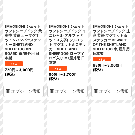
絞り込む
[MAGSIGN] シェット
[MAGSIGN] シェット
[MAGSIGN] シェット
ランドシープドッグ 乗
ランドシープドッグ イ
ランドシープドッグ 注
車中 英語 カーマグネ
ニシャル(アルファベ
意 英語 マグネット＆
ット＆バンパーステッ
ット３文字) シルエッ
ステッカー BEWARE
カー SHETLAND
ト マグネット＆ステッ
OF THE SHETLAND
SHEEPDOG ON
カー SHETLAND
SHEEPDOG 車/屋外用
BOARD 車/屋外用 日
SHEEPDOG ローマ字
日本製
本製
ロゴ入り 車/屋外用 日
本製
680
円
～3,000
円
720
円
～3,000
円
(税込)
(税込)
600
円
～2,700
円
(税込)
オプション選択
オプション選択
オプション選択