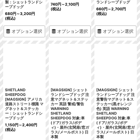
製：シェットランドシ
ランドシープドッグ
740
円
～2,100
円
ープドッグ
(税込)
660
円
～2,700
円
680
円
～3,200
円
(税込)
(税込)
オプション選択
オプション選択
オプション選択
SHETLAND
[MAGSIGN] シェット
[MAGSIGN] シェット
SHEEPDOG
ランドシープドッグ 注
ランドシープドッグ 注
[MAGSIGN] アメリカ
意マグネット＆ステッ
意警告マグネット＆ス
道路ストリート標識 マ
カー 英語 警戒/警告
テッカー(黒オレンジ
グネット＆ステッカ
WARNING
色) 英語 WARNING
ー：シェットランドシ
SHETLAND
SHETLAND
ープドッグ
SHEEPDOG 対象:車
SHEEPDOG 対象:車
(ドア/ガラス/ボデ
(ドア/ガラス/ボデ
1,150
円
～2,400
円
ィ)・屋外(玄関扉/窓ガ
ィ)・屋外(玄関扉/窓ガ
(税込)
ラス/メールポスト) 日
ラス/メールポスト) 日
本製
本製