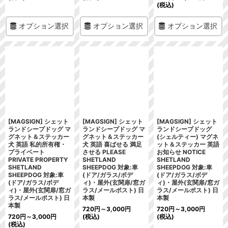
(税込)
オプション選択
オプション選択
オプション選択
[MAGSIGN] シェット
[MAGSIGN] シェット
[MAGSIGN] シェット
ランドシープドッグ マ
ランドシープドッグ マ
ランドシープドッグ
グネット＆ステッカー
グネット＆ステッカー
(シェルティー) マグネ
犬 英語 私的所有権・
犬 英語 喜ばせる 満足
ット＆ステッカー 英語
プライベート
させる PLEASE
お知らせ NOTICE
PRIVATE PROPERTY
SHETLAND
SHETLAND
SHETLAND
SHEEPDOG 対象:車
SHEEPDOG 対象:車
SHEEPDOG 対象:車
(ドア/ガラス/ボデ
(ドア/ガラス/ボデ
(ドア/ガラス/ボデ
ィ)・屋外(玄関扉/窓ガ
ィ)・屋外(玄関扉/窓ガ
ィ)・屋外(玄関扉/窓ガ
ラス/メールポスト) 日
ラス/メールポスト) 日
ラス/メールポスト) 日
本製
本製
本製
720
円
～3,000
円
720
円
～3,000
円
720
円
～3,000
円
(税込)
(税込)
(税込)