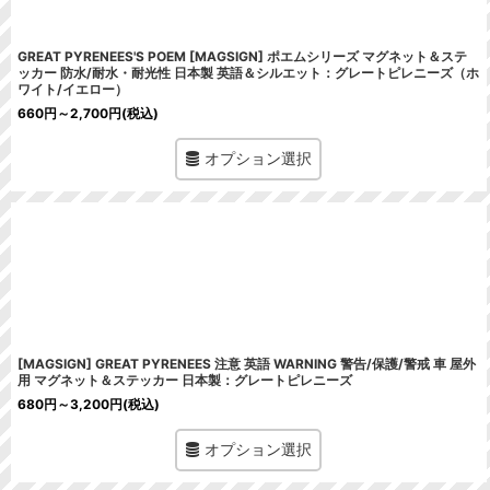
GREAT PYRENEES'S POEM [MAGSIGN] ポエムシリーズ マグネット＆ステ
ッカー 防水/耐水・耐光性 日本製 英語＆シルエット：グレートピレニーズ（ホ
ワイト/イエロー）
660
円
～2,700
円
(税込)
オプション選択
[MAGSIGN] GREAT PYRENEES 注意 英語 WARNING 警告/保護/警戒 車 屋外
用 マグネット＆ステッカー 日本製：グレートピレニーズ
680
円
～3,200
円
(税込)
オプション選択