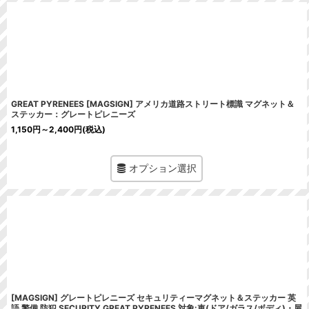
GREAT PYRENEES [MAGSIGN] アメリカ道路ストリート標識 マグネット＆
ステッカー：グレートピレニーズ
1,150
円
～2,400
円
(税込)
オプション選択
[MAGSIGN] グレートピレニーズ セキュリティーマグネット＆ステッカー 英
語 警備 防犯 SECURITY GREAT PYRENEES 対象:車(ドア/ガラス/ボディ)・屋