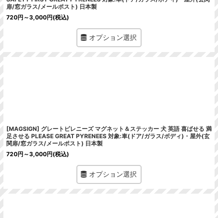
扉/窓ガラス/メールポスト) 日本製
720
円
～3,000
円
(税込)
オプション選択
[MAGSIGN] グレートピレニーズ マグネット＆ステッカー 犬 英語 喜ばせる 満
足させる PLEASE GREAT PYRENEES 対象:車(ドア/ガラス/ボディ)・屋外(玄
関扉/窓ガラス/メールポスト) 日本製
720
円
～3,000
円
(税込)
オプション選択