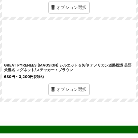
オプション選択
GREAT PYRENEES [MAGSIGN] シルエット＆矢印 アメリカン道路標識 英語
犬種名 マグネット/ステッカー：ブラウン
680
円
～3,200
円
(税込)
オプション選択