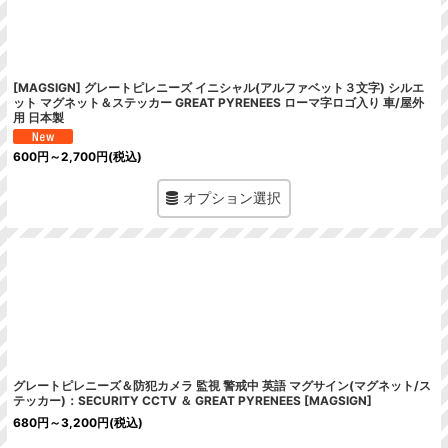
絞り込む
[MAGSIGN] グレートピレニーズ イニシャル(アルファベット３文字) シルエ
ット マグネット＆ステッカー GREAT PYRENEES ローマ字ロゴ入り 車/屋外
用 日本製
600
円
～2,700
円
(税込)
オプション選択
グレートピレニーズ＆防犯カメラ 監視 警戒中 英語 マグサイン(マグネット/ス
テッカー)：SECURITY CCTV ＆ GREAT PYRENEES [MAGSIGN]
680
円
～3,200
円
(税込)