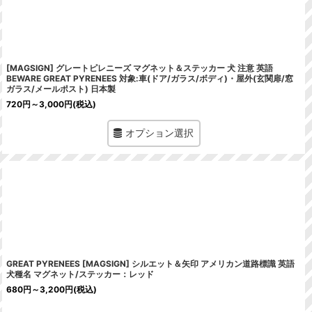
[MAGSIGN] グレートピレニーズ マグネット＆ステッカー 犬 注意 英語
BEWARE GREAT PYRENEES 対象:車(ドア/ガラス/ボディ)・屋外(玄関扉/窓
ガラス/メールポスト) 日本製
720
円
～3,000
円
(税込)
オプション選択
GREAT PYRENEES [MAGSIGN] シルエット＆矢印 アメリカン道路標識 英語
犬種名 マグネット/ステッカー：レッド
680
円
～3,200
円
(税込)