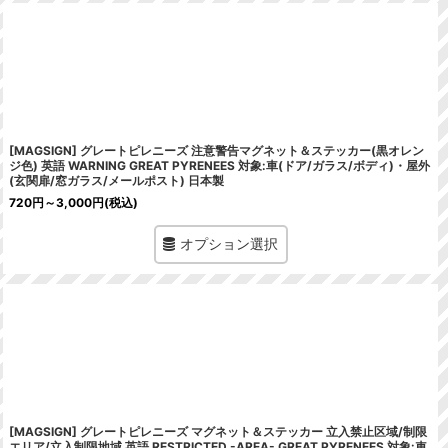
[MAGSIGN] グレートピレニーズ 注意警告マグネット＆ステッカー(黒オレン
ジ色) 英語 WARNING GREAT PYRENEES 対象:車(ドア/ガラス/ボディ)・屋外
(玄関扉/窓ガラス/メールポスト) 日本製
720
円
～3,000
円
(税込)
オプション選択
[MAGSIGN] グレートピレニーズ マグネット＆ステッカー 立入禁止区域/制限
エリア/立入制限地域 英語 RESTRICTED -AREA- GREAT PYRENEES 対象:車