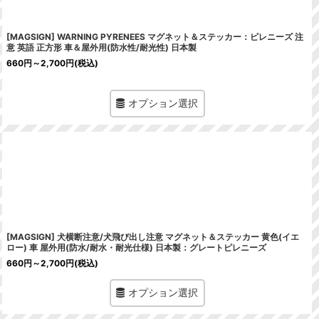
[MAGSIGN] WARNING PYRENEES マグネット＆ステッカー：ピレニーズ 注
意 英語 正方形 車＆屋外用(防水性/耐光性) 日本製
660
円
～2,700
円
(税込)
オプション選択
[MAGSIGN] 犬横断注意/犬飛び出し注意 マグネット＆ステッカー 黄色(イエ
ロー) 車 屋外用(防水/耐水・耐光仕様) 日本製：グレートピレニーズ
660
円
～2,700
円
(税込)
オプション選択