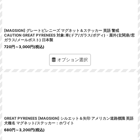
[MAGSIGN] グレートピレニーズ マグネット＆ステッカー 英語 警戒
CAUTION GREAT PYRENEES 対象:車(ドア/ガラス/ボディ)・屋外(玄関扉/窓
ガラス/メールポスト) 日本製
720
円
～3,000
円
(税込)
オプション選択
GREAT PYRENEES [MAGSIGN] シルエット＆矢印 アメリカン道路標識 英語
犬種名 マグネット/ステッカー：ホワイト
680
円
～3,200
円
(税込)