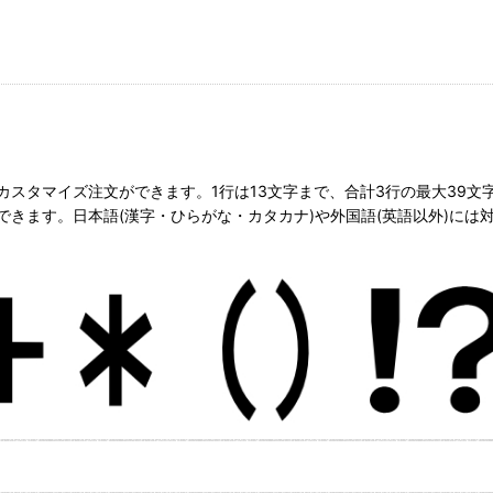
スタマイズ注文ができます。1行は13文字まで、合計3行の最大39文
きます。日本語(漢字・ひらがな・カタカナ)や外国語(英語以外)には