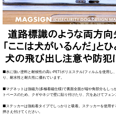
■水に強い塗料と耐候性の高いPET(ポリエステル)フィルムを使用
り、耐水性と耐久性に優れています。
■マグネットは強磁力(多極着磁仕様)で裏面全面が端や角部分もしっ
トベースのため、クギやネジで壁に貼り付けたり、穴をあけてフェン
■ステッカーは強粘着タイプでしっかりと吸着。ステッカーを使用す
押さえ付けてください。