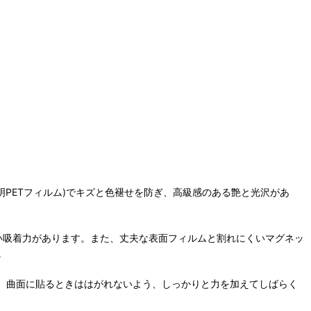
明PETフィルム)でキズと色褪せを防ぎ、高級感のある艶と光沢があ
強い吸着力があります。また、丈夫な表面フィルムと割れにくいマグネッ
。
。曲面に貼るときははがれないよう、しっかりと力を加えてしばらく