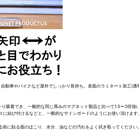
し、自動車やバイクなど屋外でしっかり長持ち。表面のラミネート加工(透
かり吸着でき、一般的な同じ厚みのマグネット製品と比べて1.5〜2倍
スに結び付けるなどと、一般的なサインボードのようにお使い頂けます
る前に貼る面のほこり、水分、油などの汚れをよく拭き取ってください