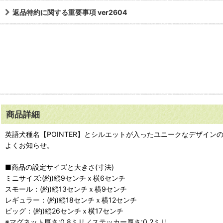
返品特約に関する重要事項 ver2604
商品詳細
英語犬種名【POINTER】とシルエットが入ったユニークなデザイ
よくお知らせ。
■商品の設定サイズと大きさ(寸法)
ミニサイズ:(約)縦9センチｘ横6センチ
スモール：(約)縦13センチｘ横9センチ
レギュラー：(約)縦18センチｘ横12センチ
ビッグ：(約)縦26センチｘ横17センチ
※マグネット厚さ:0.8ミリ／ステッカー厚さ:0.2ミリ