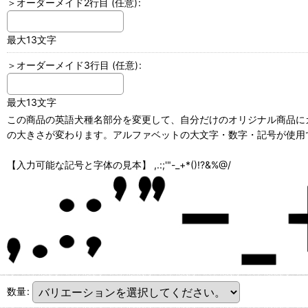
＞オーダーメイド2行目
(任意)
:
最大13文字
＞オーダーメイド3行目
(任意)
:
最大13文字
この商品の英語犬種名部分を変更して、自分だけのオリジナル商品にカ
の大きさが変わります。アルファベットの大文字・数字・記号が使用で
【入力可能な記号と字体の見本】 ,.:;'"-_+*()!?&%@/
数量
: