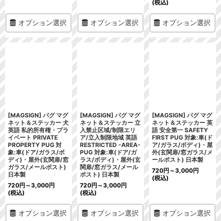
(税込)
オプション選択
オプション選択
オプション選択
[MAGSIGN] パグ マグ
[MAGSIGN] パグ マグ
[MAGSIGN] パグ マグ
ネット＆ステッカー 犬
ネット＆ステッカー 立
ネット＆ステッカー 英
英語 私的所有権・プラ
入禁止区域/制限エリ
語 安全第一 SAFETY
イベート PRIVATE
ア/立入制限地域 英語
FIRST PUG 対象:車(ド
PROPERTY PUG 対
RESTRICTED -AREA-
ア/ガラス/ボディ)・屋
象:車(ドア/ガラス/ボ
PUG 対象:車(ドア/ガ
外(玄関扉/窓ガラス/メ
ディ)・屋外(玄関扉/窓
ラス/ボディ)・屋外(玄
ールポスト) 日本製
ガラス/メールポスト)
関扉/窓ガラス/メール
720
円
～3,000
円
日本製
ポスト) 日本製
(税込)
720
円
～3,000
円
720
円
～3,000
円
(税込)
(税込)
オプション選択
オプション選択
オプション選択