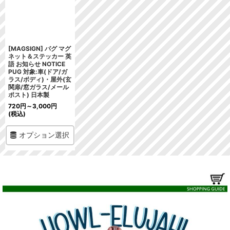
[MAGSIGN] パグ マグ
ネット＆ステッカー 英
語 お知らせ NOTICE
PUG 対象:車(ドア/ガ
ラス/ボディ)・屋外(玄
関扉/窓ガラス/メール
ポスト) 日本製
720
円
～3,000
円
(税込)
オプション選択