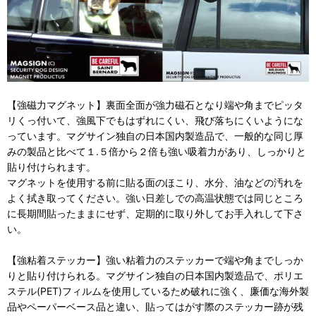
【強磁力マグネット】裏面全面が強力磁石となり端や角までピッタ
リくっ付いて、強風下でもはずれにくい、飛び落ちにくいようにな
っています。マグサイン独自の日本国内製造品で、一般的な同じ厚
みの製品と比べて１.５倍から２倍も強い吸着力があり、しっかりと
貼り付けられます。
マグネットを使用する前に貼る面のほこり、水分、油などの汚れを
よく拭き取ってください。強い日差しでの高温状態では同じところ
に長期間貼ったままにせず、定期的に取り外してお手入れして下さ
い。
【強粘着ステッカー】強い粘着力のステッカーで端や角までしっか
りと貼り付けられる。マグサイン独自の日本国内製造品で、ポリエ
ステル(PET)フィルムを使用しているため破れに強く、廉価な海外製
品やペーパーベース品と違い、貼ってはがす際のステッカー跡が残