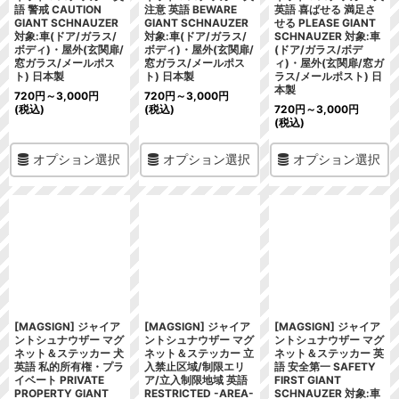
語 警戒 CAUTION
注意 英語 BEWARE
英語 喜ばせる 満足さ
GIANT SCHNAUZER
GIANT SCHNAUZER
せる PLEASE GIANT
対象:車(ドア/ガラス/
対象:車(ドア/ガラス/
SCHNAUZER 対象:車
ボディ)・屋外(玄関扉/
ボディ)・屋外(玄関扉/
(ドア/ガラス/ボデ
窓ガラス/メールポス
窓ガラス/メールポス
ィ)・屋外(玄関扉/窓ガ
ト) 日本製
ト) 日本製
ラス/メールポスト) 日
本製
720
円
～3,000
円
720
円
～3,000
円
(税込)
(税込)
720
円
～3,000
円
(税込)
オプション選択
オプション選択
オプション選択
[MAGSIGN] ジャイア
[MAGSIGN] ジャイア
[MAGSIGN] ジャイア
ントシュナウザー マグ
ントシュナウザー マグ
ントシュナウザー マグ
ネット＆ステッカー 犬
ネット＆ステッカー 立
ネット＆ステッカー 英
英語 私的所有権・プラ
入禁止区域/制限エリ
語 安全第一 SAFETY
イベート PRIVATE
ア/立入制限地域 英語
FIRST GIANT
PROPERTY GIANT
RESTRICTED -AREA-
SCHNAUZER 対象:車