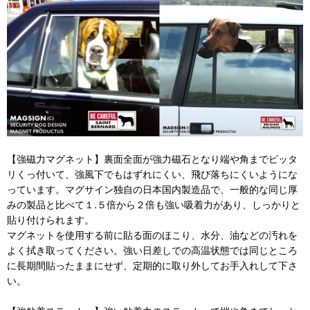
【強磁力マグネット】裏面全面が強力磁石となり端や角までピッタ
リくっ付いて、強風下でもはずれにくい、飛び落ちにくいようにな
っています。マグサイン独自の日本国内製造品で、一般的な同じ厚
みの製品と比べて１.５倍から２倍も強い吸着力があり、しっかりと
貼り付けられます。
マグネットを使用する前に貼る面のほこり、水分、油などの汚れを
よく拭き取ってください。強い日差しでの高温状態では同じところ
に長期間貼ったままにせず、定期的に取り外してお手入れして下さ
い。