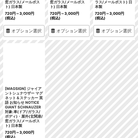
窓ガラス/メールポス
窓ガラス/メールポス
ラス/メールポスト) 日
ト) 日本製
ト) 日本製
本製
720
円
～3,000
円
720
円
～3,000
円
720
円
～3,000
円
(税込)
(税込)
(税込)
オプション選択
オプション選択
オプション選択
[MAGSIGN] ジャイア
ントシュナウザー マグ
ネット＆ステッカー 英
語 お知らせ NOTICE
GIANT SCHNAUZER
対象:車(ドア/ガラス/
ボディ)・屋外(玄関扉/
窓ガラス/メールポス
ト) 日本製
720
円
～3,000
円
(税込)