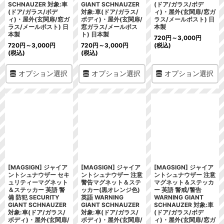
SCHNAUZER 対象:車
GIANT SCHNAUZER
(ドア/ガラス/ボデ
(ドア/ガラス/ボデ
対象:車(ドア/ガラス/
ィ)・屋外(玄関扉/窓ガ
ィ)・屋外(玄関扉/窓ガ
ボディ)・屋外(玄関扉/
ラス/メールポスト) 日
ラス/メールポスト) 日
窓ガラス/メールポス
本製
本製
ト) 日本製
720
円
～3,000
円
720
円
～3,000
円
720
円
～3,000
円
(税込)
(税込)
(税込)
オプション選択
オプション選択
オプション選択
[MAGSIGN] ジャイア
[MAGSIGN] ジャイア
[MAGSIGN] ジャイア
ントシュナウザー セキ
ントシュナウザー 注意
ントシュナウザー 注意
ュリティーマグネット
警告マグネット＆ステ
マグネット＆ステッカ
＆ステッカー 英語 警
ッカー(黒オレンジ色)
ー 英語 警戒/警告
備 防犯 SECURITY
英語 WARNING
WARNING GIANT
GIANT SCHNAUZER
GIANT SCHNAUZER
SCHNAUZER 対象:車
対象:車(ドア/ガラス/
対象:車(ドア/ガラス/
(ドア/ガラス/ボデ
ボディ)・屋外(玄関扉/
ボディ)・屋外(玄関扉/
ィ)・屋外(玄関扉/窓ガ