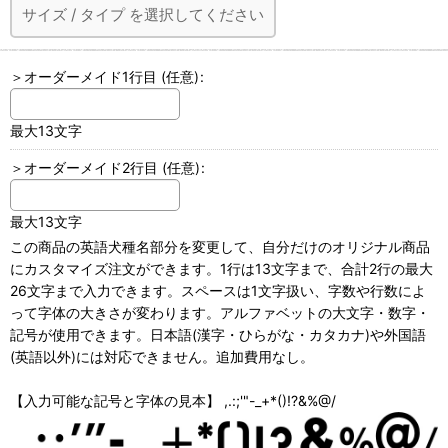
サイズ
/
タイプ
を選択してください
＞オーダーメイド1行目
(任意)
:
最大13文字
＞オーダーメイド2行目
(任意)
:
最大13文字
この商品の英語犬種名部分を変更して、自分だけのオリジナル商品
にカスタマイズ注文ができます。1行は13文字まで、合計2行の最大
26文字まで入力できます。スペースは1文字扱い、字数や行数によ
って字体の大きさが変わります。アルファベットの大文字・数字・
記号が使用できます。日本語(漢字・ひらがな・カタカナ)や外国語
(英語以外)には対応できません。追加費用なし。
【入力可能な記号と字体の見本】 ,.:;'"-_+*()!?&%@/