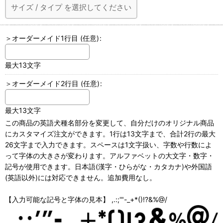
サイズ
/
タイプ
を選択してください
＞オーダーメイド1行目
(任意)
:
最大13文字
＞オーダーメイド2行目
(任意)
:
最大13文字
この商品の英語犬種名部分を変更して、自分だけのオリジナル商品
にカスタマイズ注文ができます。1行は13文字まで、合計2行の最大
26文字まで入力できます。スペースは1文字扱い、字数や行数によ
って字体の大きさが変わります。アルファベットの大文字・数字・
記号が使用できます。日本語(漢字・ひらがな・カタカナ)や外国語
(英語以外)には対応できません。追加費用なし。
【入力可能な記号と字体の見本】 ,.:;'"-_+*()!?&%@/