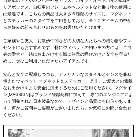
自動車のドアやバンパーや窓ガラス、バイク・オートバイの車体や
リアボックス、自転車のフレームやヘルメットなど乗り物の使用に
は最適です。こちらの商品は大きさ６種類のサイズに、マグネット
とステッカーの２タイプをご用意しており、全１２アイテムの中か
らお好みの組み合わせのものをお選びいただけます。
ご家族やご友人、お散歩仲間などの大切な人たちへの贈り物やプレ
ゼントにもおすすめです。特にウィペットの飼い主の方には、ご自
身の愛犬と一緒にお出かけする際に注意の呼びかけと安全を守るた
めに、ぜひご利用いただきたいアイテムです。
安心と安全に配慮しつつも、アメリカンなスタイルとセンスを兼ね
備えたウィペット マグネット＆ステッカー。是非、ご愛犬との素敵
なお出かけをより安全に演出するためにご使用ください。マグサイ
ン[MAGSIGN]はブランド登録商標に加えて、専門のエンジニアによ
って開発された日本製品なので、デザインと品質にも自信がありま
す。何かご質問やご要望がございましたら、お気軽にお問い合わせ
ください。