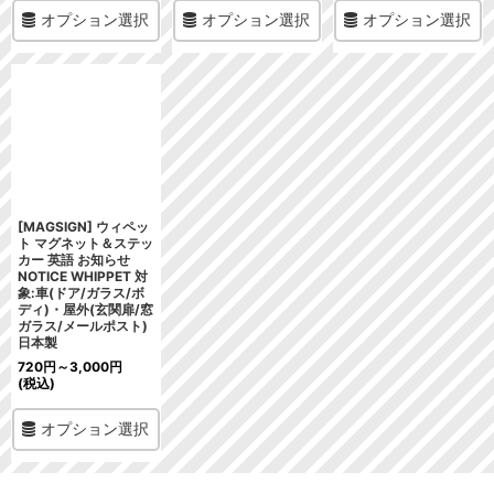
オプション選択
オプション選択
オプション選択
[MAGSIGN] ウィペッ
ト マグネット＆ステッ
カー 英語 お知らせ
NOTICE WHIPPET 対
象:車(ドア/ガラス/ボ
ディ)・屋外(玄関扉/窓
ガラス/メールポスト)
日本製
720
円
～3,000
円
(税込)
オプション選択