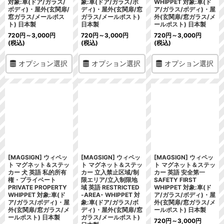
対象:車(ドア/ガラス/
象:車(ドア/ガラス/ボ
WHIPPET 対象:車(ド
ボディ)・屋外(玄関扉/
ディ)・屋外(玄関扉/窓
ア/ガラス/ボディ)・屋
窓ガラス/メールポス
ガラス/メールポスト)
外(玄関扉/窓ガラス/メ
ト) 日本製
日本製
ールポスト) 日本製
720
円
～3,000
円
720
円
～3,000
円
720
円
～3,000
円
(税込)
(税込)
(税込)
オプション選択
オプション選択
オプション選択
[MAGSIGN] ウィペッ
[MAGSIGN] ウィペッ
[MAGSIGN] ウィペッ
ト マグネット＆ステッ
ト マグネット＆ステッ
ト マグネット＆ステッ
カー 犬 英語 私的所有
カー 立入禁止区域/制
カー 英語 安全第一
権・プライベート
限エリア/立入制限地
SAFETY FIRST
PRIVATE PROPERTY
域 英語 RESTRICTED
WHIPPET 対象:車(ド
WHIPPET 対象:車(ド
-AREA- WHIPPET 対
ア/ガラス/ボディ)・屋
ア/ガラス/ボディ)・屋
象:車(ドア/ガラス/ボ
外(玄関扉/窓ガラス/メ
外(玄関扉/窓ガラス/メ
ディ)・屋外(玄関扉/窓
ールポスト) 日本製
ールポスト) 日本製
ガラス/メールポスト)
720
円
～3,000
円