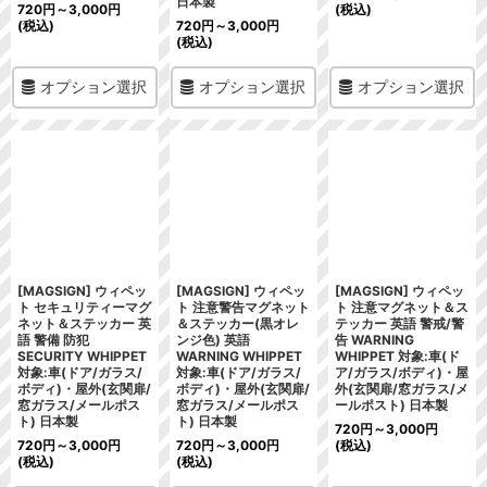
日本製
720
円
～3,000
円
(税込)
(税込)
720
円
～3,000
円
(税込)
オプション選択
オプション選択
オプション選択
[MAGSIGN] ウィペッ
[MAGSIGN] ウィペッ
[MAGSIGN] ウィペッ
ト セキュリティーマグ
ト 注意警告マグネット
ト 注意マグネット＆ス
ネット＆ステッカー 英
＆ステッカー(黒オレ
テッカー 英語 警戒/警
語 警備 防犯
ンジ色) 英語
告 WARNING
SECURITY WHIPPET
WARNING WHIPPET
WHIPPET 対象:車(ド
対象:車(ドア/ガラス/
対象:車(ドア/ガラス/
ア/ガラス/ボディ)・屋
ボディ)・屋外(玄関扉/
ボディ)・屋外(玄関扉/
外(玄関扉/窓ガラス/メ
窓ガラス/メールポス
窓ガラス/メールポス
ールポスト) 日本製
ト) 日本製
ト) 日本製
720
円
～3,000
円
720
円
～3,000
円
720
円
～3,000
円
(税込)
(税込)
(税込)