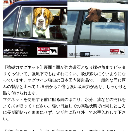
【強磁力マグネット】裏面全面が強力磁石となり端や角までピッタ
リくっ付いて、強風下でもはずれにくい、飛び落ちにくいようにな
っています。マグサイン独自の日本国内製造品で、一般的な同じ厚
みの製品と比べて１.５倍から２倍も強い吸着力があり、しっかりと
貼り付けられます。
マグネットを使用する前に貼る面のほこり、水分、油などの汚れを
よく拭き取ってください。強い日差しでの高温状態では同じところ
に長期間貼ったままにせず、定期的に取り外してお手入れして下さ
い。