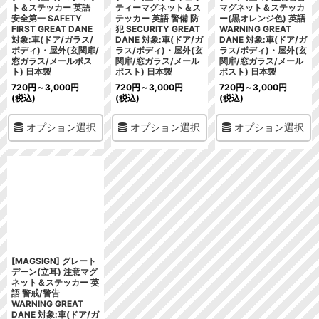
ト＆ステッカー 英語
ティーマグネット＆ス
マグネット＆ステッカ
安全第一 SAFETY
テッカー 英語 警備 防
ー(黒オレンジ色) 英語
FIRST GREAT DANE
犯 SECURITY GREAT
WARNING GREAT
対象:車(ドア/ガラス/
DANE 対象:車(ドア/ガ
DANE 対象:車(ドア/ガ
ボディ)・屋外(玄関扉/
ラス/ボディ)・屋外(玄
ラス/ボディ)・屋外(玄
窓ガラス/メールポス
関扉/窓ガラス/メール
関扉/窓ガラス/メール
ト) 日本製
ポスト) 日本製
ポスト) 日本製
720
円
～3,000
円
720
円
～3,000
円
720
円
～3,000
円
(税込)
(税込)
(税込)
オプション選択
オプション選択
オプション選択
[MAGSIGN] グレート
デーン(立耳) 注意マグ
ネット＆ステッカー 英
語 警戒/警告
WARNING GREAT
DANE 対象:車(ドア/ガ