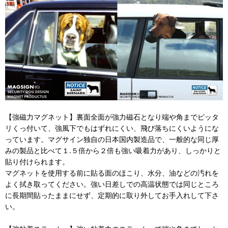
【強磁力マグネット】裏面全面が強力磁石となり端や角までピッタ
リくっ付いて、強風下でもはずれにくい、飛び落ちにくいようにな
っています。マグサイン独自の日本国内製造品で、一般的な同じ厚
みの製品と比べて１.５倍から２倍も強い吸着力があり、しっかりと
貼り付けられます。
マグネットを使用する前に貼る面のほこり、水分、油などの汚れを
よく拭き取ってください。強い日差しでの高温状態では同じところ
に長期間貼ったままにせず、定期的に取り外してお手入れして下さ
い。