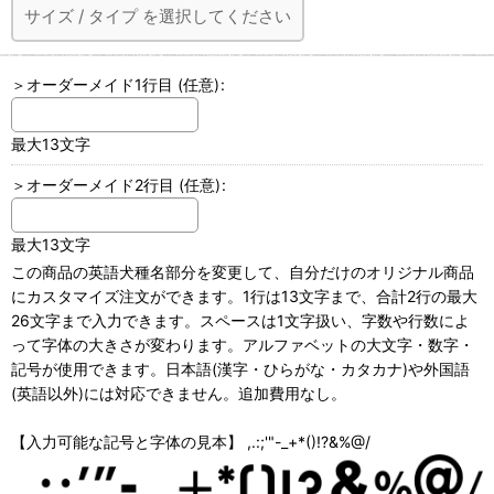
サイズ
/
タイプ
を選択してください
＞オーダーメイド1行目
(任意)
:
最大13文字
＞オーダーメイド2行目
(任意)
:
最大13文字
この商品の英語犬種名部分を変更して、自分だけのオリジナル商品
にカスタマイズ注文ができます。1行は13文字まで、合計2行の最大
26文字まで入力できます。スペースは1文字扱い、字数や行数によ
って字体の大きさが変わります。アルファベットの大文字・数字・
記号が使用できます。日本語(漢字・ひらがな・カタカナ)や外国語
(英語以外)には対応できません。追加費用なし。
【入力可能な記号と字体の見本】 ,.:;'"-_+*()!?&%@/