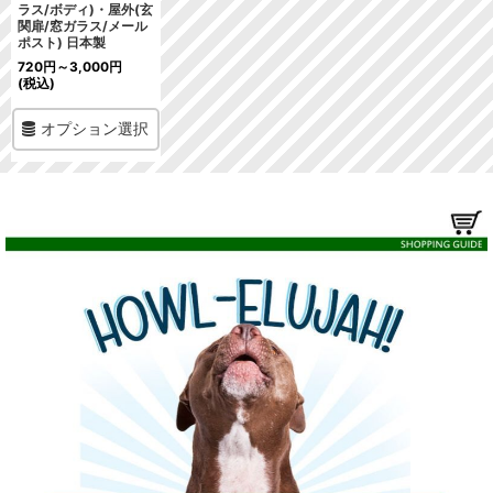
ラス/ボディ)・屋外(玄
関扉/窓ガラス/メール
ポスト) 日本製
720
円
～3,000
円
(税込)
オプション選択