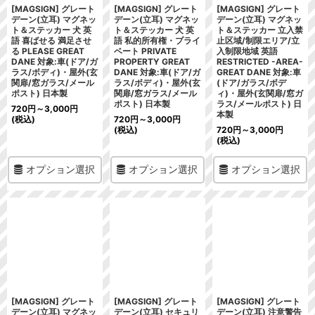
[MAGSIGN] グレート
[MAGSIGN] グレート
[MAGSIGN] グレート
デーン(立耳) マグネッ
デーン(立耳) マグネッ
デーン(立耳) マグネッ
ト＆ステッカー 犬 英
ト＆ステッカー 犬 英
ト＆ステッカー 立入禁
語 喜ばせる 満足させ
語 私的所有権・プライ
止区域/制限エリア/立
る PLEASE GREAT
ベート PRIVATE
入制限地域 英語
DANE 対象:車(ドア/ガ
PROPERTY GREAT
RESTRICTED -AREA-
ラス/ボディ)・屋外(玄
DANE 対象:車(ドア/ガ
GREAT DANE 対象:車
関扉/窓ガラス/メール
ラス/ボディ)・屋外(玄
(ドア/ガラス/ボデ
ポスト) 日本製
関扉/窓ガラス/メール
ィ)・屋外(玄関扉/窓ガ
ポスト) 日本製
ラス/メールポスト) 日
720
円
～3,000
円
本製
(税込)
720
円
～3,000
円
(税込)
720
円
～3,000
円
(税込)
オプション選択
オプション選択
オプション選択
[MAGSIGN] グレート
[MAGSIGN] グレート
[MAGSIGN] グレート
デーン(立耳) マグネッ
デーン(立耳) セキュリ
デーン(立耳) 注意警告