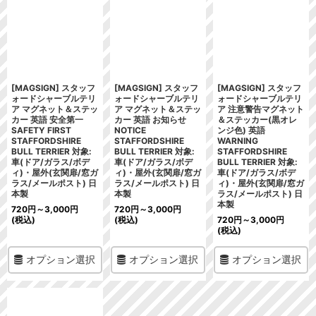
[MAGSIGN] スタッフ
[MAGSIGN] スタッフ
[MAGSIGN] スタッフ
ォードシャーブルテリ
ォードシャーブルテリ
ォードシャーブルテリ
ア マグネット＆ステッ
ア マグネット＆ステッ
ア 注意警告マグネット
カー 英語 安全第一
カー 英語 お知らせ
＆ステッカー(黒オレ
SAFETY FIRST
NOTICE
ンジ色) 英語
STAFFORDSHIRE
STAFFORDSHIRE
WARNING
BULL TERRIER 対象:
BULL TERRIER 対象:
STAFFORDSHIRE
車(ドア/ガラス/ボデ
車(ドア/ガラス/ボデ
BULL TERRIER 対象:
ィ)・屋外(玄関扉/窓ガ
ィ)・屋外(玄関扉/窓ガ
車(ドア/ガラス/ボデ
ラス/メールポスト) 日
ラス/メールポスト) 日
ィ)・屋外(玄関扉/窓ガ
本製
本製
ラス/メールポスト) 日
本製
720
円
～3,000
円
720
円
～3,000
円
(税込)
(税込)
720
円
～3,000
円
(税込)
オプション選択
オプション選択
オプション選択