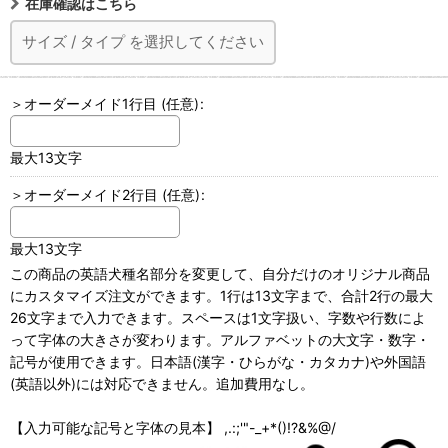
在庫確認はこちら
サイズ
/
タイプ
を選択してください
＞オーダーメイド1行目
(任意)
:
最大13文字
＞オーダーメイド2行目
(任意)
:
最大13文字
この商品の英語犬種名部分を変更して、自分だけのオリジナル商品
にカスタマイズ注文ができます。1行は13文字まで、合計2行の最大
26文字まで入力できます。スペースは1文字扱い、字数や行数によ
って字体の大きさが変わります。アルファベットの大文字・数字・
記号が使用できます。日本語(漢字・ひらがな・カタカナ)や外国語
(英語以外)には対応できません。追加費用なし。
【入力可能な記号と字体の見本】 ,.:;'"-_+*()!?&%@/