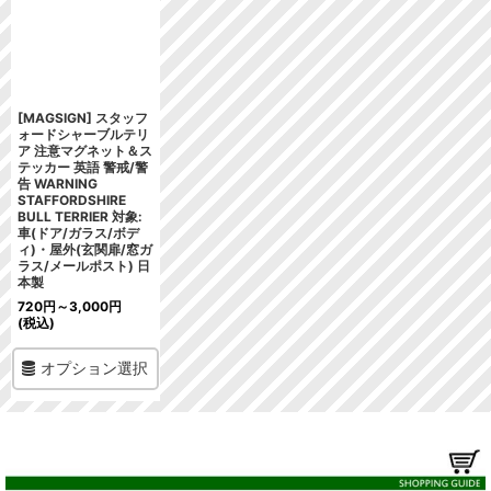
[MAGSIGN] スタッフ
ォードシャーブルテリ
ア 注意マグネット＆ス
テッカー 英語 警戒/警
告 WARNING
STAFFORDSHIRE
BULL TERRIER 対象:
車(ドア/ガラス/ボデ
ィ)・屋外(玄関扉/窓ガ
ラス/メールポスト) 日
本製
720
円
～3,000
円
(税込)
オプション選択