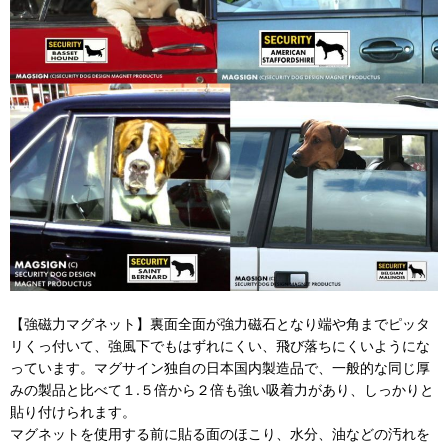
【強磁力マグネット】裏面全面が強力磁石となり端や角までピッタ
リくっ付いて、強風下でもはずれにくい、飛び落ちにくいようにな
っています。マグサイン独自の日本国内製造品で、一般的な同じ厚
みの製品と比べて１.５倍から２倍も強い吸着力があり、しっかりと
貼り付けられます。
マグネットを使用する前に貼る面のほこり、水分、油などの汚れを