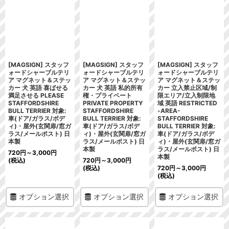
[MAGSIGN] スタッフ
[MAGSIGN] スタッフ
[MAGSIGN] スタッフ
ォードシャーブルテリ
ォードシャーブルテリ
ォードシャーブルテリ
ア マグネット＆ステッ
ア マグネット＆ステッ
ア マグネット＆ステッ
カー 犬 英語 喜ばせる
カー 犬 英語 私的所有
カー 立入禁止区域/制
満足させる PLEASE
権・プライベート
限エリア/立入制限地
STAFFORDSHIRE
PRIVATE PROPERTY
域 英語 RESTRICTED
BULL TERRIER 対象:
STAFFORDSHIRE
-AREA-
車(ドア/ガラス/ボデ
BULL TERRIER 対象:
STAFFORDSHIRE
ィ)・屋外(玄関扉/窓ガ
車(ドア/ガラス/ボデ
BULL TERRIER 対象:
ラス/メールポスト) 日
ィ)・屋外(玄関扉/窓ガ
車(ドア/ガラス/ボデ
本製
ラス/メールポスト) 日
ィ)・屋外(玄関扉/窓ガ
本製
ラス/メールポスト) 日
720
円
～3,000
円
本製
(税込)
720
円
～3,000
円
(税込)
720
円
～3,000
円
(税込)
オプション選択
オプション選択
オプション選択