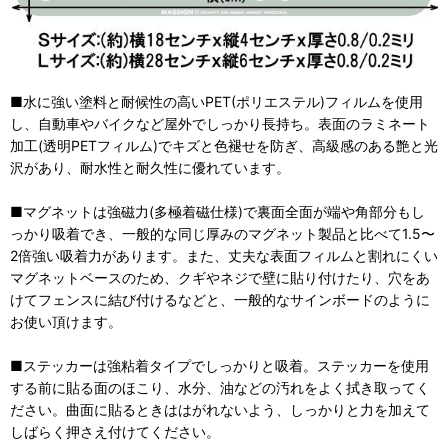
■水に強い塗料と耐候性の高いPET(ポリエステル)フィルムを使用
し、自動車やバイクなど屋外でしっかり長持ち。表面のラミネート
加工(透明PETフィルム)でキズと色褪せを防ぎ、高級感のある艶と光
沢があり、耐水性と耐久性に優れています。
■マグネットは強磁力(多極着磁仕様)で裏面全面が端や角部分もし
っかり吸着でき、一般的な同じ厚みのマグネット製品と比べて1.5〜
2倍強い吸着力があります。また、丈夫な表面フィルムと割れにくい
マグネットベースのため、クギやネジで壁に貼り付けたり、穴をあ
けてフェンスに結び付けるなどと、一般的なサインボードのように
お使い頂けます。
■ステッカーは強粘着タイプでしっかりと吸着。ステッカーを使用
する前に貼る面のほこり、水分、油などの汚れをよく拭き取ってく
ださい。曲面に貼るときははがれないよう、しっかりと力を加えて
しばらく押さえ付けてください。