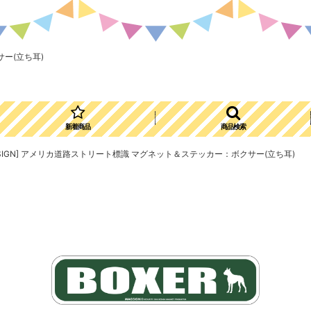
サー(立ち耳)
新着商品
商品検索
AGSIGN] アメリカ道路ストリート標識 マグネット＆ステッカー：ボクサー(立ち耳)