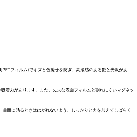
明PETフィルム)でキズと色褪せを防ぎ、高級感のある艶と光沢があ
強い吸着力があります。また、丈夫な表面フィルムと割れにくいマグネッ
。
。曲面に貼るときははがれないよう、しっかりと力を加えてしばらく