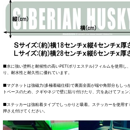
■水に強い塗料と耐候性の高いPET(ポリエステル)フィルムを使用
り、耐水性と耐久性に優れています。
■マグネットは強磁力(多極着磁仕様)で裏面全面が端や角部分もしっ
トベースのため、クギやネジで壁に貼り付けたり、穴をあけてフェン
■ステッカーは強粘着タイプでしっかりと吸着。ステッカーを使用す
押さえ付けてください。