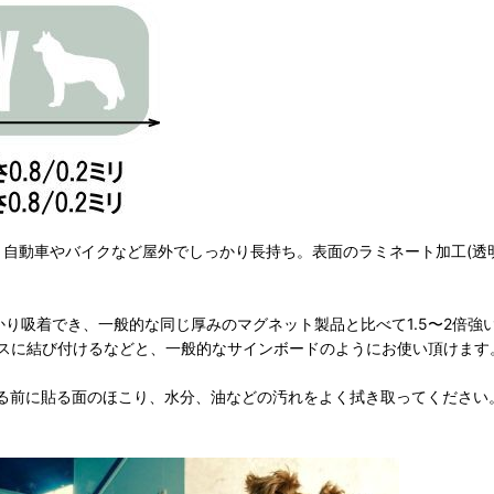
し、自動車やバイクなど屋外でしっかり長持ち。表面のラミネート加工(透
かり吸着でき、一般的な同じ厚みのマグネット製品と比べて1.5〜2倍
スに結び付けるなどと、一般的なサインボードのようにお使い頂けます
る前に貼る面のほこり、水分、油などの汚れをよく拭き取ってください