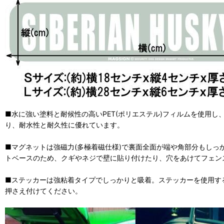
■水に強い塗料と耐候性の高いPET(ポリエステル)フィルムを使用
り、耐水性と耐久性に優れています。
■マグネットは強磁力(多極着磁仕様)で裏面全面が端や角部分もしっ
トベースのため、クギやネジで壁に貼り付けたり、穴をあけてフェン
■ステッカーは強粘着タイプでしっかりと吸着。ステッカーを使用す
押さえ付けてください。