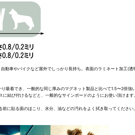
し、自動車やバイクなど屋外でしっかり長持ち。表面のラミネート加工(透
かり吸着でき、一般的な同じ厚みのマグネット製品と比べて1.5〜2倍
スに結び付けるなどと、一般的なサインボードのようにお使い頂けます
る前に貼る面のほこり、水分、油などの汚れをよく拭き取ってください