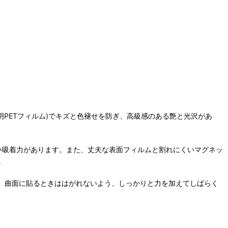
明PETフィルム)でキズと色褪せを防ぎ、高級感のある艶と光沢があ
強い吸着力があります。また、丈夫な表面フィルムと割れにくいマグネッ
。
。曲面に貼るときははがれないよう、しっかりと力を加えてしばらく