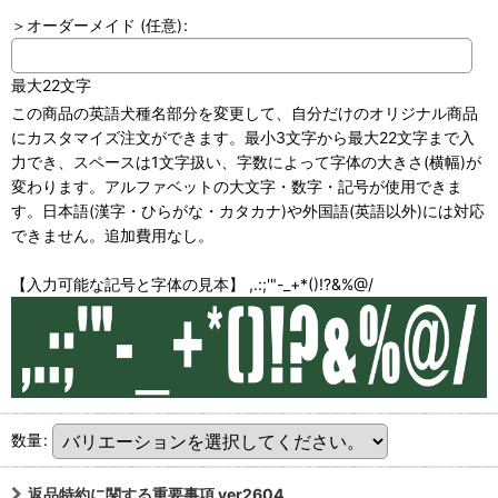
＞オーダーメイド
(任意)
:
最大22文字
この商品の英語犬種名部分を変更して、自分だけのオリジナル商品
にカスタマイズ注文ができます。最小3文字から最大22文字まで入
力でき、スペースは1文字扱い、字数によって字体の大きさ(横幅)が
変わります。アルファベットの大文字・数字・記号が使用できま
す。日本語(漢字・ひらがな・カタカナ)や外国語(英語以外)には対応
できません。追加費用なし。
【入力可能な記号と字体の見本】 ,.:;'"-_+*()!?&%@/
数量
:
返品特約に関する重要事項 ver2604