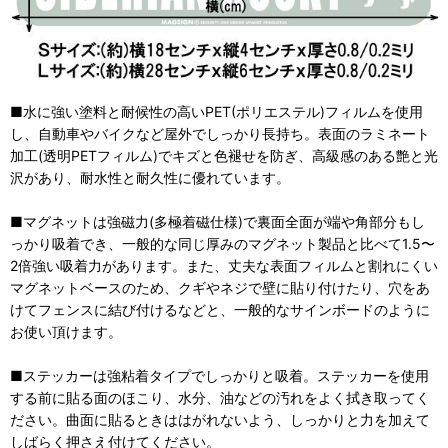
■水に強い塗料と耐候性の高いPET(ポリエステル)フィルムを使用
し、自動車やバイクなど屋外でしっかり長持ち。表面のラミネート
加工(透明PETフィルム)でキズと色褪せを防ぎ、高級感のある艶と光
沢があり、耐水性と耐久性に優れています。
■マグネットは強磁力(多極着磁仕様)で裏面全面が端や角部分もし
っかり吸着でき、一般的な同じ厚みのマグネット製品と比べて1.5〜
2倍強い吸着力があります。また、丈夫な表面フィルムと割れにくい
マグネットベースのため、クギやネジで壁に貼り付けたり、穴をあ
けてフェンスに結び付けるなどと、一般的なサインボードのように
お使い頂けます。
■ステッカーは強粘着タイプでしっかりと吸着。ステッカーを使用
する前に貼る面のほこり、水分、油などの汚れをよく拭き取ってく
ださい。曲面に貼るときははがれないよう、しっかりと力を加えて
しばらく押さえ付けてください。