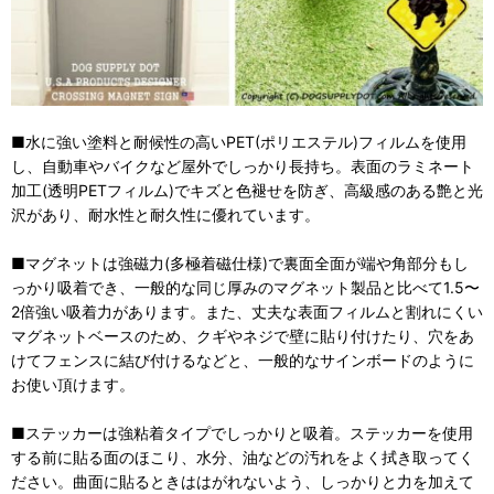
■水に強い塗料と耐候性の高いPET(ポリエステル)フィルムを使用
し、自動車やバイクなど屋外でしっかり長持ち。表面のラミネート
加工(透明PETフィルム)でキズと色褪せを防ぎ、高級感のある艶と光
沢があり、耐水性と耐久性に優れています。
■マグネットは強磁力(多極着磁仕様)で裏面全面が端や角部分もし
っかり吸着でき、一般的な同じ厚みのマグネット製品と比べて1.5〜
2倍強い吸着力があります。また、丈夫な表面フィルムと割れにくい
マグネットベースのため、クギやネジで壁に貼り付けたり、穴をあ
けてフェンスに結び付けるなどと、一般的なサインボードのように
お使い頂けます。
■ステッカーは強粘着タイプでしっかりと吸着。ステッカーを使用
する前に貼る面のほこり、水分、油などの汚れをよく拭き取ってく
ださい。曲面に貼るときははがれないよう、しっかりと力を加えて