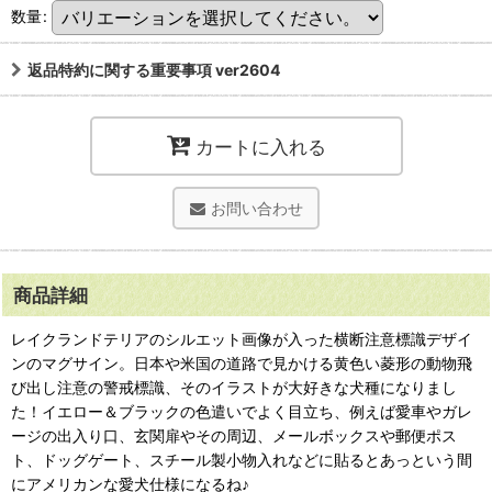
数量
:
返品特約に関する重要事項 ver2604
カートに入れる
お問い合わせ
商品詳細
レイクランドテリアのシルエット画像が入った横断注意標識デザイ
ンのマグサイン。日本や米国の道路で見かける黄色い菱形の動物飛
び出し注意の警戒標識、そのイラストが大好きな犬種になりまし
た！イエロー＆ブラックの色遣いでよく目立ち、例えば愛車やガレ
ージの出入り口、玄関扉やその周辺、メールボックスや郵便ポス
ト、ドッグゲート、スチール製小物入れなどに貼るとあっという間
にアメリカンな愛犬仕様になるね♪