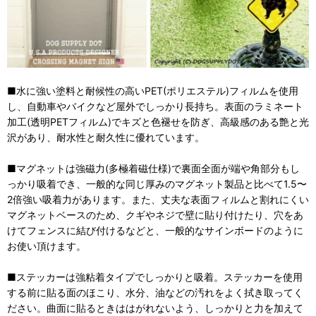
■水に強い塗料と耐候性の高いPET(ポリエステル)フィルムを使用
し、自動車やバイクなど屋外でしっかり長持ち。表面のラミネート
加工(透明PETフィルム)でキズと色褪せを防ぎ、高級感のある艶と光
沢があり、耐水性と耐久性に優れています。
■マグネットは強磁力(多極着磁仕様)で裏面全面が端や角部分もし
っかり吸着でき、一般的な同じ厚みのマグネット製品と比べて1.5〜
2倍強い吸着力があります。また、丈夫な表面フィルムと割れにくい
マグネットベースのため、クギやネジで壁に貼り付けたり、穴をあ
けてフェンスに結び付けるなどと、一般的なサインボードのように
お使い頂けます。
■ステッカーは強粘着タイプでしっかりと吸着。ステッカーを使用
する前に貼る面のほこり、水分、油などの汚れをよく拭き取ってく
ださい。曲面に貼るときははがれないよう、しっかりと力を加えて