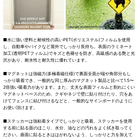
■水に強い塗料と耐候性の高いPET(ポリエステル)フィルムを使用
し、自動車やバイクなど屋外でしっかり長持ち。表面のラミネート
加工(透明PETフィルム)でキズと色褪せを防ぎ、高級感のある艶と光
沢があり、耐水性と耐久性に優れています。
■マグネットは強磁力(多極着磁仕様)で裏面全面が端や角部分もし
っかり吸着でき、一般的な同じ厚みのマグネット製品と比べて1.5〜
2倍強い吸着力があります。また、丈夫な表面フィルムと割れにくい
マグネットベースのため、クギやネジで壁に貼り付けたり、穴をあ
けてフェンスに結び付けるなどと、一般的なサインボードのように
お使い頂けます。
■ステッカーは強粘着タイプでしっかりと吸着。ステッカーを使用
する前に貼る面のほこり、水分、油などの汚れをよく拭き取ってく
ださい。曲面に貼るときははがれないよう、しっかりと力を加えて