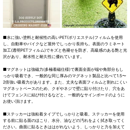
■水に強い塗料と耐候性の高いPET(ポリエステル)フィルムを使用
し、自動車やバイクなど屋外でしっかり長持ち。表面のラミネート
加工(透明PETフィルム)でキズと色褪せを防ぎ、高級感のある艶と光
沢があり、耐水性と耐久性に優れています。
■マグネットは強磁力(多極着磁仕様)で裏面全面が端や角部分もし
っかり吸着でき、一般的な同じ厚みのマグネット製品と比べて1.5〜
2倍強い吸着力があります。また、丈夫な表面フィルムと割れにくい
マグネットベースのため、クギやネジで壁に貼り付けたり、穴をあ
けてフェンスに結び付けるなどと、一般的なサインボードのように
お使い頂けます。
■ステッカーは強粘着タイプでしっかりと吸着。ステッカーを使用
する前に貼る面のほこり、水分、油などの汚れをよく拭き取ってく
ださい。曲面に貼るときははがれないよう、しっかりと力を加えて