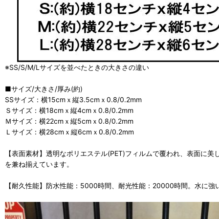
※SS/S/M/Lサイズを並べたときの大きさの違い
■サイズ/大きさ/厚み(約)
SSサイズ：横15cmｘ縦3.5cmｘ0.8/0.2mm
Ｓサイズ：横18cmｘ縦4cmｘ0.8/0.2mm
Ｍサイズ：横22cmｘ縦5cmｘ0.8/0.2mm
Ｌサイズ：横28cmｘ縦6cmｘ0.8/0.2mm
【表面素材】透明なポリエステル(PET)フィルムで覆われ、表面に
を兼ね揃えています。
【耐久性能】防水性能：5000時間、耐光性能：20000時間。水に