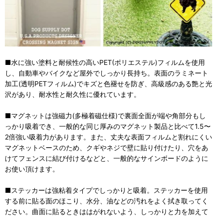
■水に強い塗料と耐候性の高いPET(ポリエステル)フィルムを使用
し、自動車やバイクなど屋外でしっかり長持ち。表面のラミネート
加工(透明PETフィルム)でキズと色褪せを防ぎ、高級感のある艶と光
沢があり、耐水性と耐久性に優れています。
■マグネットは強磁力(多極着磁仕様)で裏面全面が端や角部分もし
っかり吸着でき、一般的な同じ厚みのマグネット製品と比べて1.5〜
2倍強い吸着力があります。また、丈夫な表面フィルムと割れにくい
マグネットベースのため、クギやネジで壁に貼り付けたり、穴をあ
けてフェンスに結び付けるなどと、一般的なサインボードのように
お使い頂けます。
■ステッカーは強粘着タイプでしっかりと吸着。ステッカーを使用
する前に貼る面のほこり、水分、油などの汚れをよく拭き取ってく
ださい。曲面に貼るときははがれないよう、しっかりと力を加えて