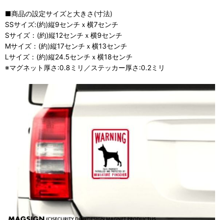
■商品の設定サイズと大きさ(寸法)
SSサイズ:(約)縦9センチｘ横7センチ
Sサイズ：(約)縦12センチｘ横9センチ
Mサイズ：(約)縦17センチｘ横13センチ
Lサイズ：(約)縦24.5センチｘ横18センチ
※マグネット厚さ:0.8ミリ／ステッカー厚さ:0.2ミリ