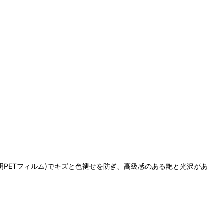
明PETフィルム)でキズと色褪せを防ぎ、高級感のある艶と光沢があ