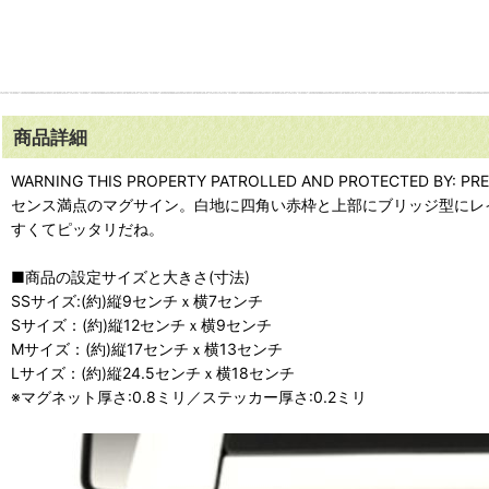
商品詳細
WARNING THIS PROPERTY PATROLLED AND PRO
センス満点のマグサイン。白地に四角い赤枠と上部にブリッジ型にレイ
すくてピッタリだね。
■商品の設定サイズと大きさ(寸法)
SSサイズ:(約)縦9センチｘ横7センチ
Sサイズ：(約)縦12センチｘ横9センチ
Mサイズ：(約)縦17センチｘ横13センチ
Lサイズ：(約)縦24.5センチｘ横18センチ
※マグネット厚さ:0.8ミリ／ステッカー厚さ:0.2ミリ