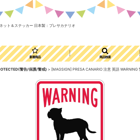
屋外用 マグネット＆ステッカー 日本製：プレサカナリオ
新着商品
商品検索
PROTECTED(警告/保護/警戒)
>
[MAGSIGN] PRESA CANARIO 注意 英語 W