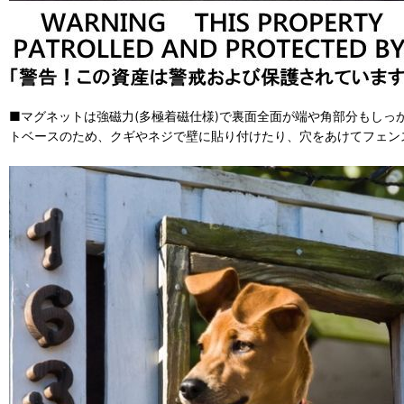
■マグネットは強磁力(多極着磁仕様)で裏面全面が端や角部分もしっ
トベースのため、クギやネジで壁に貼り付けたり、穴をあけてフェン