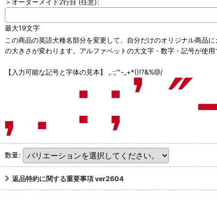
＞オーダーメイド2行目
(任意)
:
最大19文字
この商品の英語犬種名部分を変更して、自分だけのオリジナル商品にカ
の大きさが変わります。アルファベットの大文字・数字・記号が使用で
【入力可能な記号と字体の見本】 ,.:;'"-_+*()!?&%@/
数量
:
返品特約に関する重要事項 ver2604