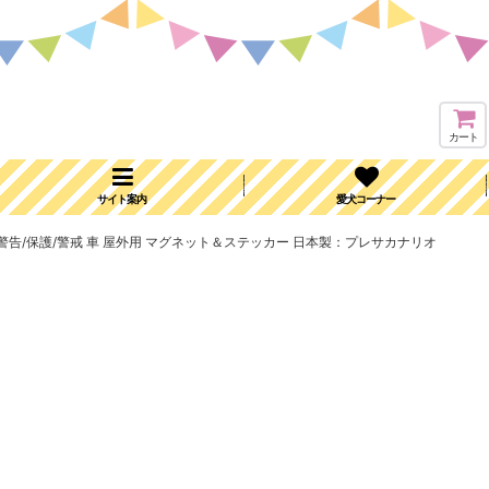
カート
サイト案内
愛犬コーナー
ARNING 警告/保護/警戒 車 屋外用 マグネット＆ステッカー 日本製：プレサカナリオ