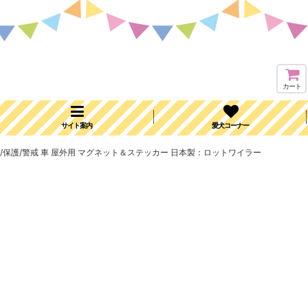
カート
サイト案内
愛犬コーナー
ING 警告/保護/警戒 車 屋外用 マグネット＆ステッカー 日本製：ロットワイラー