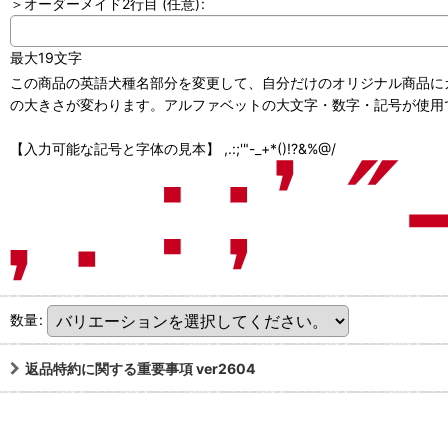
＞オーダーメイド2行目
(任意)
:
最大19文字
この商品の英語犬種名部分を変更して、自分だけのオリジナル商品にカ
の大きさが変わります。アルファベットの大文字・数字・記号が使用で
【入力可能な記号と字体の見本】 ,.:;'"-_+*()!?&%@/
数量
:
返品特約に関する重要事項 ver2604