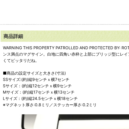
商品詳細
WARNING THIS PROPERTY PATROLLED AND PRO
ンス満点のマグサイン。白地に四角い赤枠と上部にブリッジ型にレイア
くてピッタリだね。
■商品の設定サイズと大きさ(寸法)
SSサイズ:(約)縦9センチｘ横7センチ
Sサイズ：(約)縦12センチｘ横9センチ
Mサイズ：(約)縦17センチｘ横13センチ
Lサイズ：(約)縦24.5センチｘ横18センチ
※マグネット厚さ:0.8ミリ／ステッカー厚さ:0.2ミリ