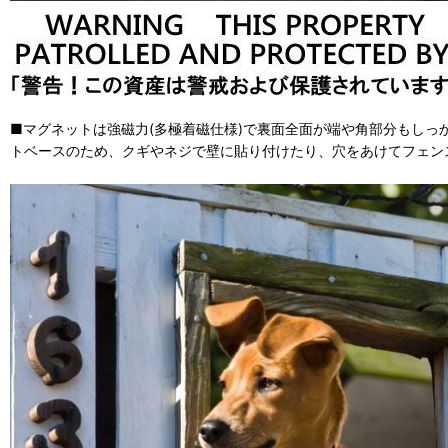
■マグネットは強磁力(多極着磁仕様)で裏面全面が端や角部分もしっ
トベースのため、クギやネジで壁に貼り付けたり、穴をあけてフェン