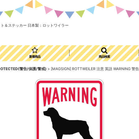
用 マグネット＆ステッカー 日本製：ロットワイラー
新着商品
商品検索
PROTECTED(警告/保護/警戒)
>
[MAGSIGN] ROTTWEILER 注意 英語 WARN