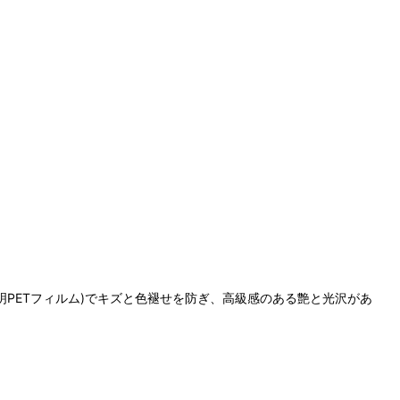
明PETフィルム)でキズと色褪せを防ぎ、高級感のある艶と光沢があ