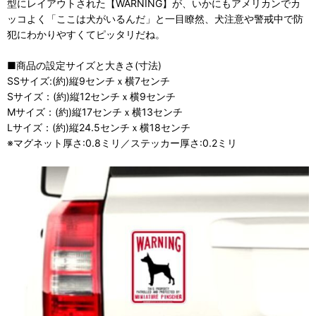
型にレイアウトされた【WARNING】が、いかにもアメリカンでカ
ッコよく「ここは犬がいるんだ」と一目瞭然、犬注意や警戒中で防
犯にわかりやすくてピッタリだね。
■商品の設定サイズと大きさ(寸法)
SSサイズ:(約)縦9センチｘ横7センチ
Sサイズ：(約)縦12センチｘ横9センチ
Mサイズ：(約)縦17センチｘ横13センチ
Lサイズ：(約)縦24.5センチｘ横18センチ
※マグネット厚さ:0.8ミリ／ステッカー厚さ:0.2ミリ