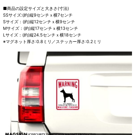
■商品の設定サイズと大きさ(寸法)
SSサイズ:(約)縦9センチｘ横7センチ
Sサイズ：(約)縦12センチｘ横9センチ
Mサイズ：(約)縦17センチｘ横13センチ
Lサイズ：(約)縦24.5センチｘ横18センチ
※マグネット厚さ:0.8ミリ／ステッカー厚さ:0.2ミリ