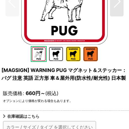
[MAGSIGN] WARNING PUG マグネット＆ステッカー：
パグ 注意 英語 正方形 車＆屋外用(防水性/耐光性) 日本製
販売価格
:
660
円
～
(税込)
オプションにより価格が変わる場合もあります。
在庫確認はこちら
カラー
/
サイズ
/
タイプ
を選択してください