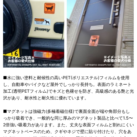
■水に強い塗料と耐候性の高いPET(ポリエステル)フィルムを使用
し、自動車やバイクなど屋外でしっかり長持ち。表面のラミネート
加工(透明PETフィルム)でキズと色褪せを防ぎ、高級感のある艶と光
沢があり、耐水性と耐久性に優れています。
■マグネットは強磁力(多極着磁仕様)で裏面全面が端や角部分もし
っかり吸着でき、一般的な同じ厚みのマグネット製品と比べて1.5〜
2倍強い吸着力があります。また、丈夫な表面フィルムと割れにくい
マグネットベースのため、クギやネジで壁に貼り付けたり、穴をあ