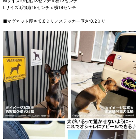
Mサイズ:(約)縦13センチｘ横13センチ
Lサイズ:(約)縦18センチｘ横18センチ
■マグネット厚さ:0.8ミリ／ステッカー厚さ:0.2ミリ