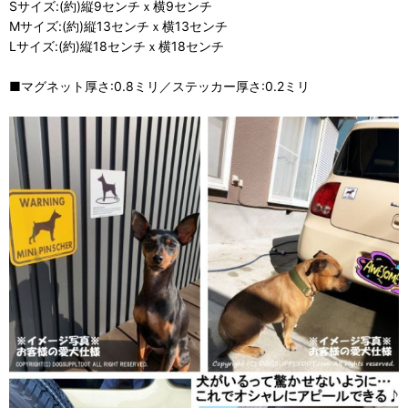
Sサイズ:(約)縦9センチｘ横9センチ
Mサイズ:(約)縦13センチｘ横13センチ
Lサイズ:(約)縦18センチｘ横18センチ
■マグネット厚さ:0.8ミリ／ステッカー厚さ:0.2ミリ