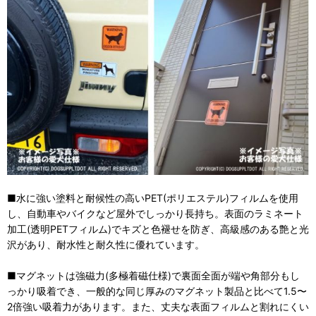
■水に強い塗料と耐候性の高いPET(ポリエステル)フィルムを使用
し、自動車やバイクなど屋外でしっかり長持ち。表面のラミネート
加工(透明PETフィルム)でキズと色褪せを防ぎ、高級感のある艶と光
沢があり、耐水性と耐久性に優れています。
■マグネットは強磁力(多極着磁仕様)で裏面全面が端や角部分もし
っかり吸着でき、一般的な同じ厚みのマグネット製品と比べて1.5〜
2倍強い吸着力があります。また、丈夫な表面フィルムと割れにくい