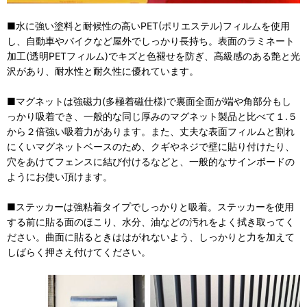
■水に強い塗料と耐候性の高いPET(ポリエステル)フィルムを使用
し、自動車やバイクなど屋外でしっかり長持ち。表面のラミネート
加工(透明PETフィルム)でキズと色褪せを防ぎ、高級感のある艶と光
沢があり、耐水性と耐久性に優れています。
■マグネットは強磁力(多極着磁仕様)で裏面全面が端や角部分もし
っかり吸着でき、一般的な同じ厚みのマグネット製品と比べて１.５
から２倍強い吸着力があります。また、丈夫な表面フィルムと割れ
にくいマグネットベースのため、クギやネジで壁に貼り付けたり、
穴をあけてフェンスに結び付けるなどと、一般的なサインボードの
ようにお使い頂けます。
■ステッカーは強粘着タイプでしっかりと吸着。ステッカーを使用
する前に貼る面のほこり、水分、油などの汚れをよく拭き取ってく
ださい。曲面に貼るときははがれないよう、しっかりと力を加えて
しばらく押さえ付けてください。