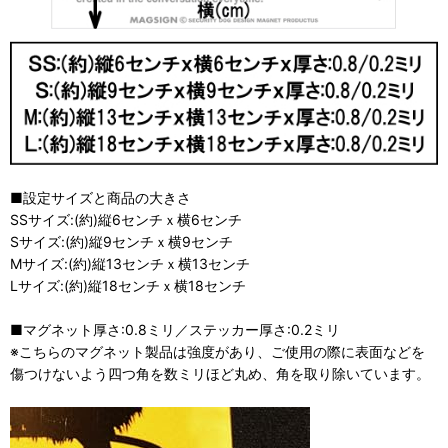
■設定サイズと商品の大きさ
SSサイズ:(約)縦6センチｘ横6センチ
Sサイズ:(約)縦9センチｘ横9センチ
Mサイズ:(約)縦13センチｘ横13センチ
Lサイズ:(約)縦18センチｘ横18センチ
■マグネット厚さ:0.8ミリ／ステッカー厚さ:0.2ミリ
※こちらのマグネット製品は強度があり、ご使用の際に表面などを
傷つけないよう四つ角を数ミリほど丸め、角を取り除いています。