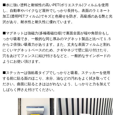
■水に強い塗料と耐候性の高いPET(ポリエステル)フィルムを使用
し、自動車やバイクなど屋外でしっかり長持ち。表面のラミネート
加工(透明PETフィルム)でキズと色褪せを防ぎ、高級感のある艶と光
沢があり、耐水性と耐久性に優れています。
■マグネットは強磁力(多極着磁仕様)で裏面全面が端や角部分もし
っかり吸着でき、一般的な同じ厚みのマグネット製品と比べて１.５
から２倍強い吸着力があります。また、丈夫な表面フィルムと割れ
にくいマグネットベースのため、クギやネジで壁に貼り付けたり、
穴をあけてフェンスに結び付けるなどと、一般的なサインボードの
ようにお使い頂けます。
■ステッカーは強粘着タイプでしっかりと吸着。ステッカーを使用
する前に貼る面のほこり、水分、油などの汚れをよく拭き取ってく
ださい。曲面に貼るときははがれないよう、しっかりと力を加えて
しばらく押さえ付けてください。