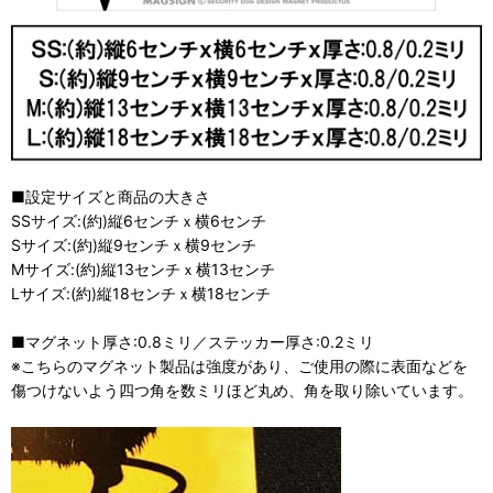
■設定サイズと商品の大きさ
SSサイズ:(約)縦6センチｘ横6センチ
Sサイズ:(約)縦9センチｘ横9センチ
Mサイズ:(約)縦13センチｘ横13センチ
Lサイズ:(約)縦18センチｘ横18センチ
■マグネット厚さ:0.8ミリ／ステッカー厚さ:0.2ミリ
※こちらのマグネット製品は強度があり、ご使用の際に表面などを
傷つけないよう四つ角を数ミリほど丸め、角を取り除いています。