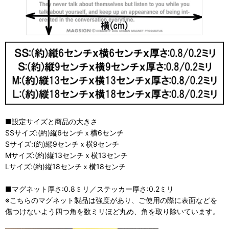
■設定サイズと商品の大きさ
SSサイズ:(約)縦6センチｘ横6センチ
Sサイズ:(約)縦9センチｘ横9センチ
Mサイズ:(約)縦13センチｘ横13センチ
Lサイズ:(約)縦18センチｘ横18センチ
■マグネット厚さ:0.8ミリ／ステッカー厚さ:0.2ミリ
※こちらのマグネット製品は強度があり、ご使用の際に表面などを
傷つけないよう四つ角を数ミリほど丸め、角を取り除いています。