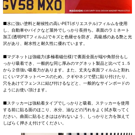
■水に強い塗料と耐候性の高いPET(ポリエステル)フィルムを使用
し、自動車やバイクなど屋外でしっかり長持ち。表面のラミネート
加工(透明PETフィルム)でキズと色褪せを防ぎ、高級感のある艶と光
沢があり、耐水性と耐久性に優れています。
■マグネットは強磁力(多極着磁仕様)で裏面全面が端や角部分もし
っかり吸着でき、一般的な同じ厚みのマグネット製品と比べて１.５
から２倍強い吸着力があります。また、丈夫な表面フィルムと割れ
にくいマグネットベースのため、クギやネジで壁に貼り付けたり、
穴をあけてフェンスに結び付けるなどと、一般的なサインボードの
ようにお使い頂けます。
■ステッカーは強粘着タイプでしっかりと吸着。ステッカーを使用
する前に貼る面のほこり、水分、油などの汚れをよく拭き取ってく
ださい。曲面に貼るときははがれないよう、しっかりと力を加えて
しばらく押さえ付けてください。