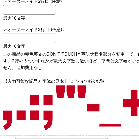
＞オーダーメイド2行目
(任意)
:
最大10文字
＞オーダーメイド3行目
(任意)
:
最大10文字
この商品の赤色英文のDON'T TOUCHと英語犬種名部分を変更し
す。3行のうちいずれかが最大文字数に近いほど、字間と文字幅が小さ
せん。追加費用なし。
【入力可能な記号と字体の見本】 ,.:;'"-_+*()!?&%@/