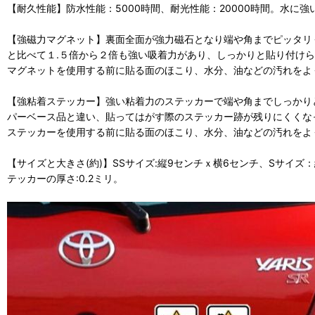
【耐久性能】防水性能：5000時間、耐光性能：20000時間。水に
【強磁力マグネット】裏面全面が強力磁石となり端や角までピッタリ
と比べて１.５倍から２倍も強い吸着力があり、しっかりと貼り付け
マグネットを使用する前に貼る面のほこり、水分、油などの汚れをよ
【強粘着ステッカー】強い粘着力のステッカーで端や角までしっかりと
パーベース品と違い、貼ってはがす際のステッカー跡が残りにくくな
ステッカーを使用する前に貼る面のほこり、水分、油などの汚れをよ
【サイズと大きさ(約)】SSサイズ:縦9センチｘ横6センチ、Sサイズ：縦
テッカーの厚さ:0.2ミリ。