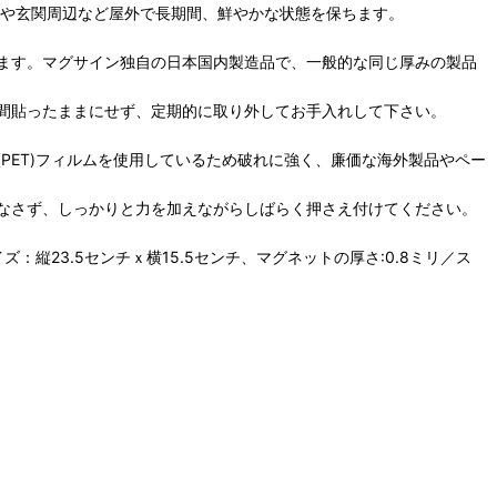
動車や玄関周辺など屋外で長期間、鮮やかな状態を保ちます。
ます。マグサイン独自の日本国内製造品で、一般的な同じ厚みの製品
間貼ったままにせず、定期的に取り外してお手入れして下さい。
PET)フィルムを使用しているため破れに強く、廉価な海外製品やペー
なさず、しっかりと力を加えながらしばらく押さえ付けてください。
ズ：縦23.5センチｘ横15.5センチ、マグネットの厚さ:0.8ミリ／ス