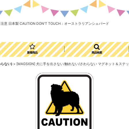
注意 日本製 CAUTION DON'T TOUCH：オーストラリアンシェパード
新着商品
商品検索
わらない)
>
[MAGSIGN] 犬に手を出さない/触れない/さわらない マグネット＆ステッカ