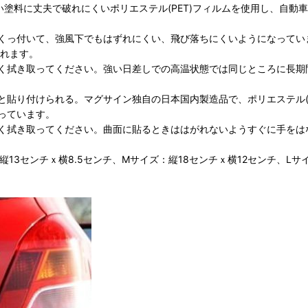
強い塗料に丈夫で破れにくいポリエステル(PET)フィルムを使用し、自
くっ付いて、強風下でもはずれにくい、飛び落ちにくいようになってい
られます。
く拭き取ってください。強い日差しでの高温状態では同じところに長期
貼り付けられる。マグサイン独自の日本国内製造品で、ポリエステル(
っています。
く拭き取ってください。曲面に貼るときははがれないようすぐに手をは
13センチｘ横8.5センチ、Mサイズ：縦18センチｘ横12センチ、Lサイ