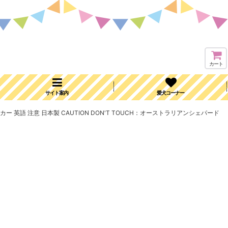
カート
サイト案内
愛犬コーナー
ー 英語 注意 日本製 CAUTION DON'T TOUCH：オーストラリアンシェパード