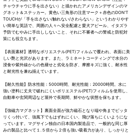
チャウチャウに手を出さない）と描かれたアメリカンデザインのマ
グネット＆ステッカー。黄色い三角形の注意マーク＋赤色のDON'T
TOUCHが「手を出さない/触れない/さわらない」というわかりやす
い簡単な英語で、周囲の人々へ安全配慮と愛犬アピール、イタズラ
予防でむやみに手出ししないこと、それに不審者への警戒と防犯対
策にも役立ちます。
【表面素材】透明なポリエステル(PET)フィルムで覆われ、表面に美
しい艶と光沢があります。また、ラミネートコーティングで水分の
浸食や紫外線からの色褪せと劣化を防ぎ、摩擦キズに強く、耐水性
と耐光性を兼ね揃えています。
【耐久性能】防水性能：5000時間、耐光性能：20000時間。水に
強い塗料に丈夫で破れにくいポリエステル(PET)フィルムを使用し、
自動車や玄関周辺など屋外で長期間、鮮やかな状態を保ちます。
【強磁力マグネット】裏面全面が強力磁石となり端や角までピッタ
リくっ付いて、強風下でもはずれにくい、飛び落ちにくいようにな
っています。マグサイン独自の日本国内製造品で、一般的な同じ厚
みの製品と比べて１.５倍から２倍も強い吸着力があり、しっかりと