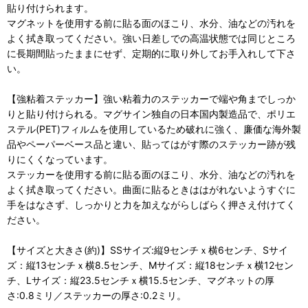
貼り付けられます。
マグネットを使用する前に貼る面のほこり、水分、油などの汚れを
よく拭き取ってください。強い日差しでの高温状態では同じところ
に長期間貼ったままにせず、定期的に取り外してお手入れして下さ
い。
【強粘着ステッカー】強い粘着力のステッカーで端や角までしっか
りと貼り付けられる。マグサイン独自の日本国内製造品で、ポリエ
ステル(PET)フィルムを使用しているため破れに強く、廉価な海外製
品やペーパーベース品と違い、貼ってはがす際のステッカー跡が残
りにくくなっています。
ステッカーを使用する前に貼る面のほこり、水分、油などの汚れを
よく拭き取ってください。曲面に貼るときははがれないようすぐに
手をはなさず、しっかりと力を加えながらしばらく押さえ付けてく
ださい。
【サイズと大きさ(約)】SSサイズ:縦9センチｘ横6センチ、Sサイ
ズ：縦13センチｘ横8.5センチ、Mサイズ：縦18センチｘ横12セン
チ、Lサイズ：縦23.5センチｘ横15.5センチ、マグネットの厚
さ:0.8ミリ／ステッカーの厚さ:0.2ミリ。