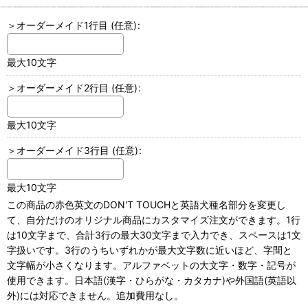
＞オーダーメイド1行目
(任意)
:
最大10文字
＞オーダーメイド2行目
(任意)
:
最大10文字
＞オーダーメイド3行目
(任意)
:
最大10文字
この商品の赤色英文のDON'T TOUCHと英語犬種名部分を変更し
て、自分だけのオリジナル商品にカスタマイズ注文ができます。1行
は10文字まで、合計3行の最大30文字まで入力でき、スペースは1文
字扱いです。3行のうちいずれかが最大文字数に近いほど、字間と
文字幅が小さくなります。アルファベットの大文字・数字・記号が
使用できます。日本語(漢字・ひらがな・カタカナ)や外国語(英語以
外)には対応できません。追加費用なし。