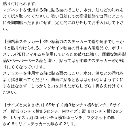
貼り付けられます。
マグネットを使用する前に貼る面のほこり、水分、油などの汚れを
よく拭き取ってください。強い日差しでの高温状態では同じところ
に長期間貼ったままにせず、定期的に取り外してお手入れして下さ
い。
【強粘着ステッカー】強い粘着力のステッカーで端や角までしっか
りと貼り付けられる。マグサイン独自の日本国内製造品で、ポリエ
ステル(PET)フィルムを使用しているため破れに強く、廉価な海外製
品やペーパーベース品と違い、貼ってはがす際のステッカー跡が残
りにくくなっています。
ステッカーを使用する前に貼る面のほこり、水分、油などの汚れを
よく拭き取ってください。曲面に貼るときははがれないようすぐに
手をはなさず、しっかりと力を加えながらしばらく押さえ付けてく
ださい。
【サイズと大きさ(約)】SSサイズ:縦9センチｘ横6センチ、Sサイ
ズ：縦13センチｘ横8.5センチ、Mサイズ：縦18センチｘ横12セン
チ、Lサイズ：縦23.5センチｘ横15.5センチ、マグネットの厚
さ:0.8ミリ／ステッカーの厚さ:0.2ミリ。