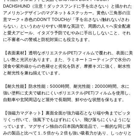
DACHSHUND（注意！ダックスフンドに手を出さない）と描かれた
アメリカンデザインのマグネット＆ステッカー。黄色い三角形の注
意マーク＋赤色のDON'T TOUCHが「手を出さない/触れない/さわ
らない」というわかりやすい簡単な英語で、周囲の人々へ安全配慮
と愛犬アピール、イタズラ予防でむやみに手出ししないこと、それ
に不審者への警戒と防犯対策にも役立ちます。
【表面素材】透明なポリエステル(PET)フィルムで覆われ、表面に美
しい艶と光沢があります。また、ラミネートコーティングで水分の
浸食や紫外線からの色褪せと劣化を防ぎ、摩擦キズに強く、耐水性
と耐光性を兼ね揃えています。
【耐久性能】防水性能：5000時間、耐光性能：20000時間。水に
強い塗料に丈夫で破れにくいポリエステル(PET)フィルムを使用し、
自動車や玄関周辺など屋外で長期間、鮮やかな状態を保ちます。
【強磁力マグネット】裏面全面が強力磁石となり端や角までピッタ
リくっ付いて、強風下でもはずれにくい、飛び落ちにくいようにな
っています。マグサイン独自の日本国内製造品で、一般的な同じ厚
みの製品と比べて１.５倍から２倍も強い吸着力があり、しっかりと