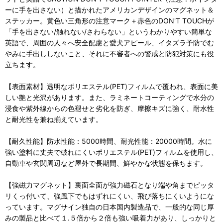
ーに手を出さない）と描かれたアメリカンデザインのマグネット＆
ステッカー。黄色い三角形の注意マーク＋赤色のDON'T TOUCHが
「手を出さない/触れない/さわらない」というわかりやすい簡単な
英語で、周囲の人々へ安全配慮と愛犬アピール、イタズラ予防でむ
やみに手出ししないこと、それに不審者への警戒と防犯対策にも役
立ちます。
【表面素材】透明なポリエステル(PET)フィルムで覆われ、表面に美
しい艶と光沢があります。また、ラミネートコーティングで水分の
浸食や紫外線からの色褪せと劣化を防ぎ、摩擦キズに強く、耐水性
と耐光性を兼ね揃えています。
【耐久性能】防水性能：5000時間、耐光性能：20000時間。水に
強い塗料に丈夫で破れにくいポリエステル(PET)フィルムを使用し、
自動車や玄関周辺など屋外で長期間、鮮やかな状態を保ちます。
【強磁力マグネット】裏面全面が強力磁石となり端や角までピッタ
リくっ付いて、強風下でもはずれにくい、飛び落ちにくいようにな
っています。マグサイン独自の日本国内製造品で、一般的な同じ厚
みの製品と比べて１.５倍から２倍も強い吸着力があり、しっかりと