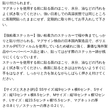
貼り付けられます。
マグネットを使用する前に貼る面のほこり、水分、油などの汚れを
よく拭き取ってください。強い日差しでの高温状態では同じところ
に長期間貼ったままにせず、定期的に取り外してお手入れして下さ
い。
【強粘着ステッカー】強い粘着力のステッカーで端や角までしっか
りと貼り付けられる。マグサイン独自の日本国内製造品で、ポリエ
ステル(PET)フィルムを使用しているため破れに強く、廉価な海外製
品やペーパーベース品と違い、貼ってはがす際のステッカー跡が残
りにくくなっています。
ステッカーを使用する前に貼る面のほこり、水分、油などの汚れを
よく拭き取ってください。曲面に貼るときははがれないようすぐに
手をはなさず、しっかりと力を加えながらしばらく押さえ付けてく
ださい。
【サイズと大きさ(約)】SSサイズ:縦9センチｘ横6センチ、Sサイ
ズ：縦13センチｘ横8.5センチ、Mサイズ：縦18センチｘ横12セン
チ、Lサイズ：縦23.5センチｘ横15.5センチ、マグネットの厚
さ:0.8ミリ／ステッカーの厚さ:0.2ミリ。