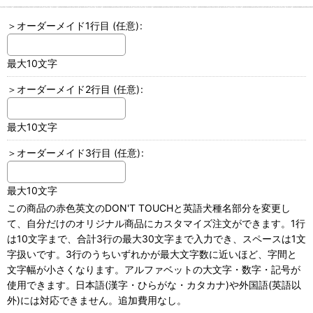
＞オーダーメイド1行目
(任意)
:
最大10文字
＞オーダーメイド2行目
(任意)
:
最大10文字
＞オーダーメイド3行目
(任意)
:
最大10文字
この商品の赤色英文のDON'T TOUCHと英語犬種名部分を変更し
て、自分だけのオリジナル商品にカスタマイズ注文ができます。1行
は10文字まで、合計3行の最大30文字まで入力でき、スペースは1文
字扱いです。3行のうちいずれかが最大文字数に近いほど、字間と
文字幅が小さくなります。アルファベットの大文字・数字・記号が
使用できます。日本語(漢字・ひらがな・カタカナ)や外国語(英語以
外)には対応できません。追加費用なし。