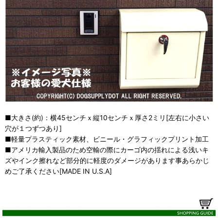
■大きさ(約)：横45センチｘ縦10センチｘ厚さ2ミリ[左右に小さい
穴が１つずつあり]
■軽量プラスティック素材、ビニール・グラフィックプリント加工
■アメリカ輸入製品のため空輸の際にカーゴ内の揺れによる浅いキ
ズやインク擦れなど部分的に軽度のダメージがあります事あらかじ
めご了承ください[MADE IN U.S.A]