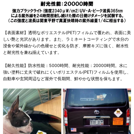
【表面素材】透明なポリエステル(PET)フィルムで覆われ、表面に美
しい艶と光沢があります。また、ラミネートコーティングで水分の
浸食や紫外線からの色褪せと劣化を防ぎ、摩擦キズに強く、耐水性
と耐光性を兼ね揃えています。
【耐久性能】防水性能：5000時間、耐光性能：20000時間。水に
強い塗料に丈夫で破れにくいポリエステル(PET)フィルムを使用し、
自動車や玄関周辺など屋外で長期間、鮮やかな状態を保ちます。