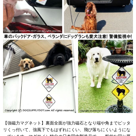
【強磁力マグネット】裏面全面が強力磁石となり端や角までピッタ
リくっ付いて、強風下でもはずれにくい、飛び落ちにくいようにな