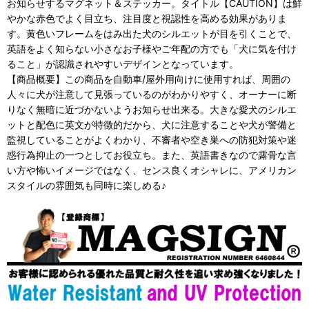
お知らせするマグネット＆ステッカー。タイトル【CAUTION】は鮮
やかな赤色でよく目立ち、注目度と視認性を高める効果がありま
す。黄色いフレームをはみ出た犬のシルエットが目を引くことで、
英語をよく知らない小さなお子様やご年配の方でも「犬に気を付け
ること」が認識されやすいデザインとなっています。
【商品概要】この商品を自動車/屋外用向けに使用すれば、周囲の
人々に犬が注意して見張っているのがわかりやすく、オーナーに断
りなく無暗に近づかないようお知らせ出来る。大きな愛犬のシルエ
ットと配色に英文が特徴的だから、犬に注意することや犬が警備と
監視していることがよくわかり、不審者や空き巣への防犯対策や迷
惑行為抑止の一つとしてお役立ち。また、英語書きなので露骨な言
い方や怖いイメージではなく、センス良くオシャレに、アメリカン
スタイルの雰囲気も同時に楽しめる♪