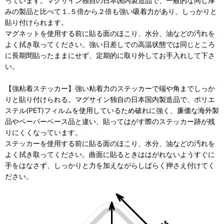
っています。マグサイン独自の日本国内製造品で、一般的な同じ厚
みの製品と比べて１.５倍から２倍も強い吸着力があり、しっかりと
貼り付けられます。
マグネットを使用する前に貼る面のほこり、水分、油などの汚れを
よく拭き取ってください。強い日差しでの高温状態では同じところ
に長期間貼ったままにせず、定期的に取り外してお手入れして下さ
い。
【強粘着ステッカー】強い粘着力のステッカーで端や角までしっか
りと貼り付けられる。マグサイン独自の日本国内製造品で、ポリエ
ステル(PET)フィルムを使用しているため破れに強く、廉価な海外製
品やペーパーベース品と違い、貼ってはがす際のステッカー跡が残
りにくくなっています。
ステッカーを使用する前に貼る面のほこり、水分、油などの汚れを
よく拭き取ってください。曲面に貼るときははがれないようすぐに
手をはなさず、しっかりと力を加えながらしばらく押さえ付けてく
ださい。