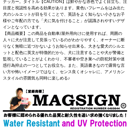
テッカー。タイトル【CAUTION】は鮮やかな赤色でよく目立ち、注
目度と視認性を高める効果があります。黄色いフレームをはみ出た
犬のシルエットが目を引くことで、英語をよく知らない小さなお子
様やご年配の方でも「犬に気を付けること」が認識されやすいデザ
インとなっています。
【商品概要】この商品を自動車/屋外用向けに使用すれば、周囲の
人々に犬が注意して見張っているのがわかりやすく、オーナーに断
りなく無暗に近づかないようお知らせ出来る。大きな愛犬のシルエ
ットと配色に英文が特徴的だから、犬に注意することや犬が警備と
監視していることがよくわかり、不審者や空き巣への防犯対策や迷
惑行為抑止の一つとしてお役立ち。また、英語書きなので露骨な言
い方や怖いイメージではなく、センス良くオシャレに、アメリカン
スタイルの雰囲気も同時に楽しめる♪