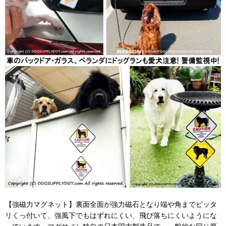
【強磁力マグネット】裏面全面が強力磁石となり端や角までピッタ
リくっ付いて、強風下でもはずれにくい、飛び落ちにくいようにな