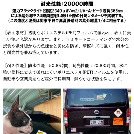
【表面素材】透明なポリエステル(PET)フィルムで覆われ、表面に美
しい艶と光沢があります。また、ラミネートコーティングで水分の
浸食や紫外線からの色褪せと劣化を防ぎ、摩擦キズに強く、耐水性
と耐光性を兼ね揃えています。
【耐久性能】防水性能：5000時間、耐光性能：20000時間。水に
強い塗料に丈夫で破れにくいポリエステル(PET)フィルムを使用し、
自動車や玄関周辺など屋外で長期間、鮮やかな状態を保ちます。