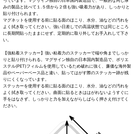
っています。マグサイン独自の日本国内製造品で、一般的な同じ厚
みの製品と比べて１.５倍から２倍も強い吸着力があり、しっかりと
貼り付けられます。
マグネットを使用する前に貼る面のほこり、水分、油などの汚れを
よく拭き取ってください。強い日差しでの高温状態では同じところ
に長期間貼ったままにせず、定期的に取り外してお手入れして下さ
い。
【強粘着ステッカー】強い粘着力のステッカーで端や角までしっか
りと貼り付けられる。マグサイン独自の日本国内製造品で、ポリエ
ステル(PET)フィルムを使用しているため破れに強く、廉価な海外製
品やペーパーベース品と違い、貼ってはがす際のステッカー跡が残
りにくくなっています。
ステッカーを使用する前に貼る面のほこり、水分、油などの汚れを
よく拭き取ってください。曲面に貼るときははがれないようすぐに
手をはなさず、しっかりと力を加えながらしばらく押さえ付けてく
ださい。