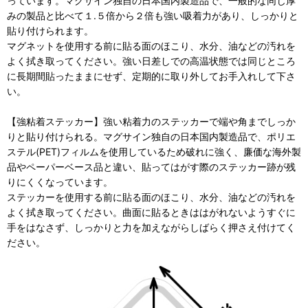
っています。マグサイン独自の日本国内製造品で、一般的な同じ厚
みの製品と比べて１.５倍から２倍も強い吸着力があり、しっかりと
貼り付けられます。
マグネットを使用する前に貼る面のほこり、水分、油などの汚れを
よく拭き取ってください。強い日差しでの高温状態では同じところ
に長期間貼ったままにせず、定期的に取り外してお手入れして下さ
い。
【強粘着ステッカー】強い粘着力のステッカーで端や角までしっか
りと貼り付けられる。マグサイン独自の日本国内製造品で、ポリエ
ステル(PET)フィルムを使用しているため破れに強く、廉価な海外製
品やペーパーベース品と違い、貼ってはがす際のステッカー跡が残
りにくくなっています。
ステッカーを使用する前に貼る面のほこり、水分、油などの汚れを
よく拭き取ってください。曲面に貼るときははがれないようすぐに
手をはなさず、しっかりと力を加えながらしばらく押さえ付けてく
ださい。