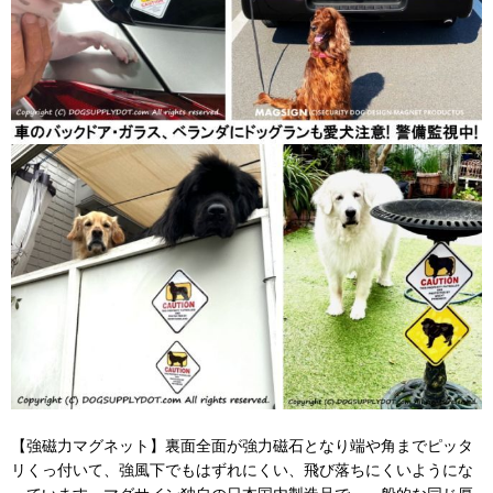
【強磁力マグネット】裏面全面が強力磁石となり端や角までピッタ
リくっ付いて、強風下でもはずれにくい、飛び落ちにくいようにな