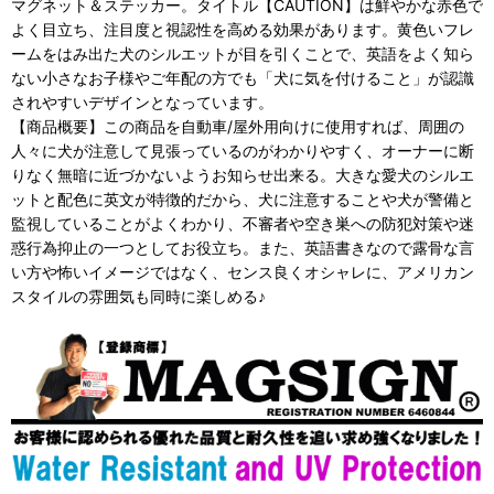
マグネット＆ステッカー。タイトル【CAUTION】は鮮やかな赤色で
よく目立ち、注目度と視認性を高める効果があります。黄色いフレ
ームをはみ出た犬のシルエットが目を引くことで、英語をよく知ら
ない小さなお子様やご年配の方でも「犬に気を付けること」が認識
されやすいデザインとなっています。
【商品概要】この商品を自動車/屋外用向けに使用すれば、周囲の
人々に犬が注意して見張っているのがわかりやすく、オーナーに断
りなく無暗に近づかないようお知らせ出来る。大きな愛犬のシルエ
ットと配色に英文が特徴的だから、犬に注意することや犬が警備と
監視していることがよくわかり、不審者や空き巣への防犯対策や迷
惑行為抑止の一つとしてお役立ち。また、英語書きなので露骨な言
い方や怖いイメージではなく、センス良くオシャレに、アメリカン
スタイルの雰囲気も同時に楽しめる♪