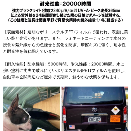
【表面素材】透明なポリエステル(PET)フィルムで覆われ、表面に美
しい艶と光沢があります。また、ラミネートコーティングで水分の
浸食や紫外線からの色褪せと劣化を防ぎ、摩擦キズに強く、耐水性
と耐光性を兼ね揃えています。
【耐久性能】防水性能：5000時間、耐光性能：20000時間。水に
強い塗料に丈夫で破れにくいポリエステル(PET)フィルムを使用し、
自動車や玄関周辺など屋外で長期間、鮮やかな状態を保ちます。