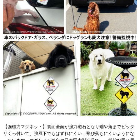
【強磁力マグネット】裏面全面が強力磁石となり端や角までピッタ
リくっ付いて、強風下でもはずれにくい、飛び落ちにくいようにな