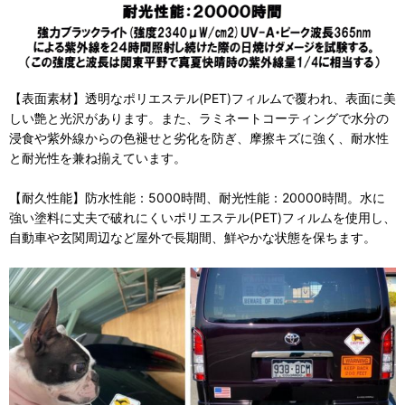
【表面素材】透明なポリエステル(PET)フィルムで覆われ、表面に美
しい艶と光沢があります。また、ラミネートコーティングで水分の
浸食や紫外線からの色褪せと劣化を防ぎ、摩擦キズに強く、耐水性
と耐光性を兼ね揃えています。
【耐久性能】防水性能：5000時間、耐光性能：20000時間。水に
強い塗料に丈夫で破れにくいポリエステル(PET)フィルムを使用し、
自動車や玄関周辺など屋外で長期間、鮮やかな状態を保ちます。