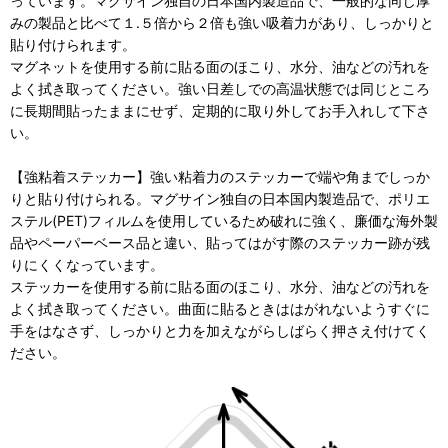
っています。マグサイン独自の日本国内製造品で、一般的な同じ厚
みの製品と比べて１.５倍から２倍も強い吸着力があり、しっかりと
貼り付けられます。
マグネットを使用する前に貼る面のほこり、水分、油などの汚れを
よく拭き取ってください。強い日差しでの高温状態では同じところ
に長期間貼ったままにせず、定期的に取り外してお手入れして下さ
い。
【強粘着ステッカー】強い粘着力のステッカーで端や角までしっか
りと貼り付けられる。マグサイン独自の日本国内製造品で、ポリエ
ステル(PET)フィルムを使用しているため破れに強く、廉価な海外製
品やペーパーベース品と違い、貼ってはがす際のステッカー跡が残
りにくくなっています。
ステッカーを使用する前に貼る面のほこり、水分、油などの汚れを
よく拭き取ってください。曲面に貼るときははがれないようすぐに
手をはなさず、しっかりと力を加えながらしばらく押さえ付けてく
ださい。