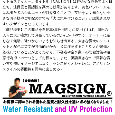
ット＆ステッカー。タイトル【CAUTION】は鮮やかな赤色でよく目
立ち、注目度と視認性を高める効果があります。黄色いフレームを
はみ出た犬のシルエットが目を引くことで、英語をよく知らない小
さなお子様やご年配の方でも「犬に気を付けること」が認識されや
すいデザインとなっています。
【商品概要】この商品を自動車/屋外用向けに使用すれば、周囲の
人々に犬が注意して見張っているのがわかりやすく、オーナーに断
りなく無暗に近づかないようお知らせ出来る。大きな愛犬のシルエ
ットと配色に英文が特徴的だから、犬に注意することや犬が警備と
監視していることがよくわかり、不審者や空き巣への防犯対策や迷
惑行為抑止の一つとしてお役立ち。また、英語書きなので露骨な言
い方や怖いイメージではなく、センス良くオシャレに、アメリカン
スタイルの雰囲気も同時に楽しめる♪