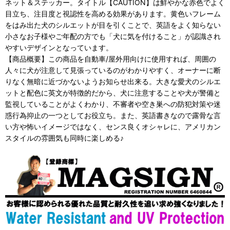
ネット＆ステッカー。タイトル【CAUTION】は鮮やかな赤色でよく
目立ち、注目度と視認性を高める効果があります。黄色いフレーム
をはみ出た犬のシルエットが目を引くことで、英語をよく知らない
小さなお子様やご年配の方でも「犬に気を付けること」が認識され
やすいデザインとなっています。
【商品概要】この商品を自動車/屋外用向けに使用すれば、周囲の
人々に犬が注意して見張っているのがわかりやすく、オーナーに断
りなく無暗に近づかないようお知らせ出来る。大きな愛犬のシルエ
ットと配色に英文が特徴的だから、犬に注意することや犬が警備と
監視していることがよくわかり、不審者や空き巣への防犯対策や迷
惑行為抑止の一つとしてお役立ち。また、英語書きなので露骨な言
い方や怖いイメージではなく、センス良くオシャレに、アメリカン
スタイルの雰囲気も同時に楽しめる♪