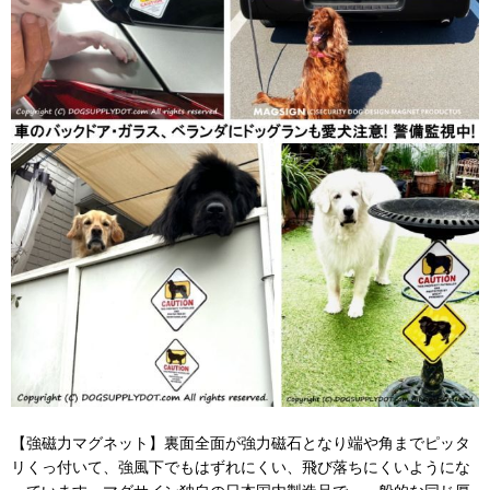
【強磁力マグネット】裏面全面が強力磁石となり端や角までピッタ
リくっ付いて、強風下でもはずれにくい、飛び落ちにくいようにな