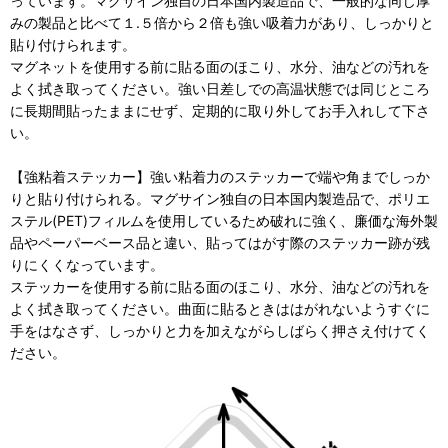
っています。マグサイン独自の日本国内製造品で、一般的な同じ厚
みの製品と比べて１.５倍から２倍も強い吸着力があり、しっかりと
貼り付けられます。
マグネットを使用する前に貼る面のほこり、水分、油などの汚れを
よく拭き取ってください。強い日差しでの高温状態では同じところ
に長期間貼ったままにせず、定期的に取り外してお手入れして下さ
い。
【強粘着ステッカー】強い粘着力のステッカーで端や角までしっか
りと貼り付けられる。マグサイン独自の日本国内製造品で、ポリエ
ステル(PET)フィルムを使用しているため破れに強く、廉価な海外製
品やペーパーベース品と違い、貼ってはがす際のステッカー跡が残
りにくくなっています。
ステッカーを使用する前に貼る面のほこり、水分、油などの汚れを
よく拭き取ってください。曲面に貼るときははがれないようすぐに
手をはなさず、しっかりと力を加えながらしばらく押さえ付けてく
ださい。