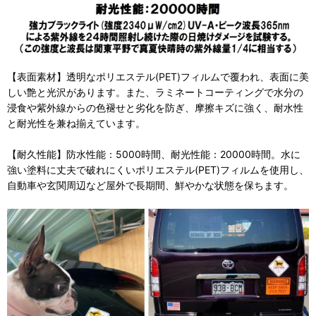
【表面素材】透明なポリエステル(PET)フィルムで覆われ、表面に美
しい艶と光沢があります。また、ラミネートコーティングで水分の
浸食や紫外線からの色褪せと劣化を防ぎ、摩擦キズに強く、耐水性
と耐光性を兼ね揃えています。
【耐久性能】防水性能：5000時間、耐光性能：20000時間。水に
強い塗料に丈夫で破れにくいポリエステル(PET)フィルムを使用し、
自動車や玄関周辺など屋外で長期間、鮮やかな状態を保ちます。