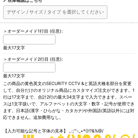
在庫確認はこちら
デザイン
/
サイズ
/
タイプ
を選択してください
＞オーダーメイド1行目
(任意)
:
最大17文字
＞オーダーメイド2行目
(任意)
:
最大17文字
この商品の黄色英文のSECURITY CCTV &と英語犬種名部分を変更
して、自分だけのオリジナル商品にカスタマイズ注文ができます。1
行は17文字まで、合計2行の最大34文字まで入力できます。スペー
スは1文字扱いで、アルファベットの大文字・数字・記号が使用でき
ます。日本語(漢字・ひらがな・カタカナ)や外国語(英語以外)には対
応できません。追加費用なし。
【入力可能な記号と字体の見本】 ,.:;'"-_+*()!?&%@/