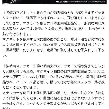
【強磁力マグネット】裏面全面が強力磁石となり端や角までピッタ
リくっ付いて、強風下でもはずれにくい、飛び落ちにくいようにな
っています。マグサイン独自の日本国内製造品で、一般的な同じ厚
みの製品と比べて１.５倍から２倍も強い吸着力があり、しっかりと
貼り付けられます。
マグネットを使用する前に貼る面のほこり、水分、油などの汚れを
よく拭き取ってください。強い日差しでの高温状態では同じところ
に長期間貼ったままにせず、定期的に取り外してお手入れして下さ
い。
【強粘着ステッカー】強い粘着力のステッカーで端や角までしっか
りと貼り付けられる。マグサイン独自の日本国内製造品で、ポリエ
ステル(PET)フィルムを使用しているため破れに強く、廉価な海外製
品やペーパーベース品と違い、貼ってはがす際のステッカー跡が残
りにくくなっています。
ステッカーを使用する前に貼る面のほこり、水分、油などの汚れを
よく拭き取ってください。曲面に貼るときははがれないようすぐに
手をはなさず、しっかりと力を加えながらしばらく押さえ付けてく
ださい。