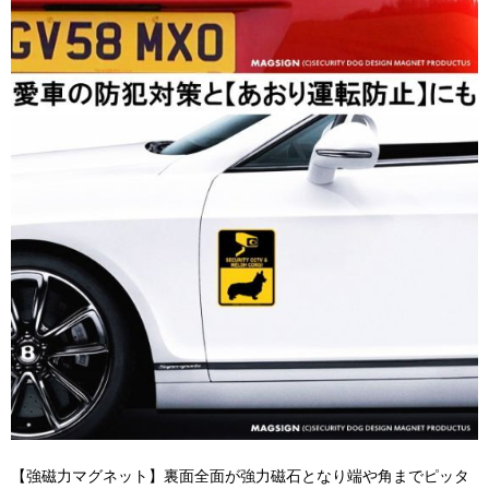
【強磁力マグネット】裏面全面が強力磁石となり端や角までピッタ