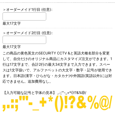
＞オーダーメイド1行目
(任意)
:
最大17文字
＞オーダーメイド2行目
(任意)
:
最大17文字
この商品の黄色英文のSECURITY CCTV &と英語犬種名部分を変更
して、自分だけのオリジナル商品にカスタマイズ注文ができます。1
行は17文字まで、合計2行の最大34文字まで入力できます。スペー
スは1文字扱いで、アルファベットの大文字・数字・記号が使用でき
ます。日本語(漢字・ひらがな・カタカナ)や外国語(英語以外)には対
応できません。追加費用なし。
【入力可能な記号と字体の見本】 ,.:;'"-_+*()!?&%@/