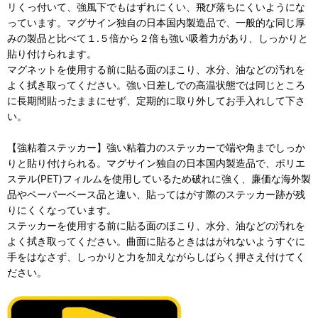
リくっ付いて、強風下でもはずれにくい、飛び落ちにくいようにな
っています。マグサイン独自の日本国内製造品で、一般的な同じ厚
みの製品と比べて１.５倍から２倍も強い吸着力があり、しっかりと
貼り付けられます。
マグネットを使用する前に貼る面のほこり、水分、油などの汚れを
よく拭き取ってください。強い日差しでの高温状態では同じところ
に長期間貼ったままにせず、定期的に取り外してお手入れして下さ
い。
【強粘着ステッカー】強い粘着力のステッカーで端や角までしっか
りと貼り付けられる。マグサイン独自の日本国内製造品で、ポリエ
ステル(PET)フィルムを使用しているため破れに強く、廉価な海外製
品やペーパーベース品と違い、貼ってはがす際のステッカー跡が残
りにくくなっています。
ステッカーを使用する前に貼る面のほこり、水分、油などの汚れを
よく拭き取ってください。曲面に貼るときははがれないようすぐに
手をはなさず、しっかりと力を加えながらしばらく押さえ付けてく
ださい。