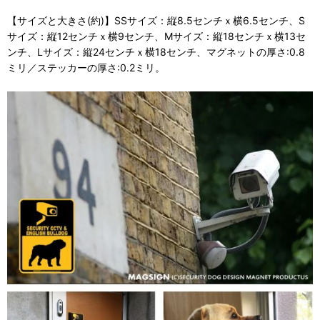
【サイズと大きさ(約)】SSサイズ：縦8.5センチｘ横6.5センチ、S
サイズ：縦12センチｘ横9センチ、Mサイズ：縦18センチｘ横13セ
ンチ、Lサイズ：縦24センチｘ横18センチ、マグネットの厚さ:0.8
ミリ／ステッカーの厚さ:0.2ミリ。