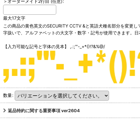
＞オーダーメイド2行目
(任意)
:
最大17文字
この商品の黄色英文のSECURITY CCTV &と英語犬種名部分を
字扱いで、アルファベットの大文字・数字・記号が使用できます。日本
【入力可能な記号と字体の見本】 ,.:;'"-_+*()!?&%@/
数量
:
返品特約に関する重要事項 ver2604