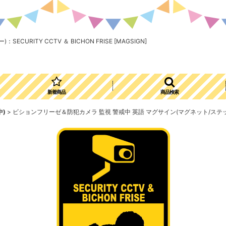
ITY CCTV ＆ BICHON FRISE [MAGSIGN]
新着商品
商品検索
中)
>
ビションフリーゼ＆防犯カメラ 監視 警戒中 英語 マグサイン(マグネット/ステッカー)：SEC