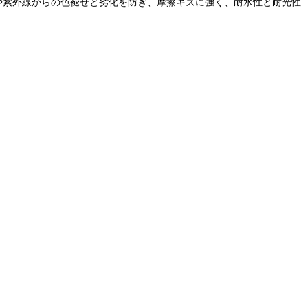
食や紫外線からの色褪せと劣化を防ぎ、摩擦キズに強く、耐水性と耐光性