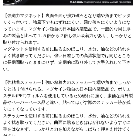
【強磁力マグネット】裏面全面が強力磁石となり端や角までピッタ
リくっ付いて、強風下でもはずれにくい、飛び落ちにくいようにな
っています。マグサイン独自の日本国内製造品で、一般的な同じ厚
みの製品と比べて１.５倍から２倍も強い吸着力があり、しっかりと
貼り付けられます。
マグネットを使用する前に貼る面のほこり、水分、油などの汚れを
よく拭き取ってください。強い日差しでの高温状態では同じところ
に長期間貼ったままにせず、定期的に取り外してお手入れして下さ
い。
【強粘着ステッカー】強い粘着力のステッカーで端や角までしっか
りと貼り付けられる。マグサイン独自の日本国内製造品で、ポリエ
ステル(PET)フィルムを使用しているため破れに強く、廉価な海外製
品やペーパーベース品と違い、貼ってはがす際のステッカー跡が残
りにくくなっています。
ステッカーを使用する前に貼る面のほこり、水分、油などの汚れを
よく拭き取ってください。曲面に貼るときははがれないようすぐに
手をはなさず、しっかりと力を加えながらしばらく押さえ付けてく
ださい。