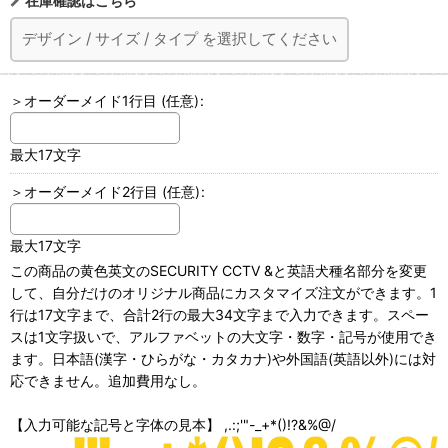
在庫確認はこちら
デザイン
/
サイズ
/
タイプ
を選択してください
＞オーダーメイド1行目
(任意)
:
最大17文字
＞オーダーメイド2行目
(任意)
:
最大17文字
この商品の黄色英文のSECURITY CCTV &と英語犬種名部分を変更
して、自分だけのオリジナル商品にカスタマイズ注文ができます。1
行は17文字まで、合計2行の最大34文字まで入力できます。スペー
スは1文字扱いで、アルファベットの大文字・数字・記号が使用でき
ます。日本語(漢字・ひらがな・カタカナ)や外国語(英語以外)には対
応できません。追加費用なし。
【入力可能な記号と字体の見本】 ,.:;'"-_+*()!?&%@/