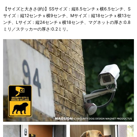
【サイズと大きさ(約)】SSサイズ：縦8.5センチｘ横6.5センチ、S
サイズ：縦12センチｘ横9センチ、Mサイズ：縦18センチｘ横13セ
ンチ、Lサイズ：縦24センチｘ横18センチ、マグネットの厚さ:0.8
ミリ／ステッカーの厚さ:0.2ミリ。