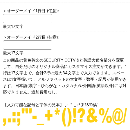
＞オーダーメイド1行目
(任意)
:
最大17文字
＞オーダーメイド2行目
(任意)
:
最大17文字
この商品の黄色英文のSECURITY CCTV &と英語犬種名部分を変更
して、自分だけのオリジナル商品にカスタマイズ注文ができます。1
行は17文字まで、合計2行の最大34文字まで入力できます。スペー
スは1文字扱いで、アルファベットの大文字・数字・記号が使用でき
ます。日本語(漢字・ひらがな・カタカナ)や外国語(英語以外)には対
応できません。追加費用なし。
【入力可能な記号と字体の見本】 ,.:;'"-_+*()!?&%@/