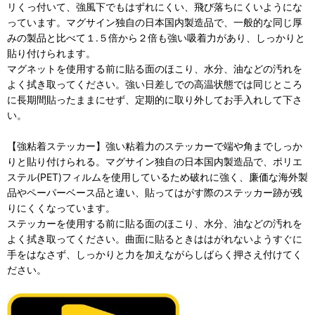
リくっ付いて、強風下でもはずれにくい、飛び落ちにくいようにな
っています。マグサイン独自の日本国内製造品で、一般的な同じ厚
みの製品と比べて１.５倍から２倍も強い吸着力があり、しっかりと
貼り付けられます。
マグネットを使用する前に貼る面のほこり、水分、油などの汚れを
よく拭き取ってください。強い日差しでの高温状態では同じところ
に長期間貼ったままにせず、定期的に取り外してお手入れして下さ
い。
【強粘着ステッカー】強い粘着力のステッカーで端や角までしっか
りと貼り付けられる。マグサイン独自の日本国内製造品で、ポリエ
ステル(PET)フィルムを使用しているため破れに強く、廉価な海外製
品やペーパーベース品と違い、貼ってはがす際のステッカー跡が残
りにくくなっています。
ステッカーを使用する前に貼る面のほこり、水分、油などの汚れを
よく拭き取ってください。曲面に貼るときははがれないようすぐに
手をはなさず、しっかりと力を加えながらしばらく押さえ付けてく
ださい。