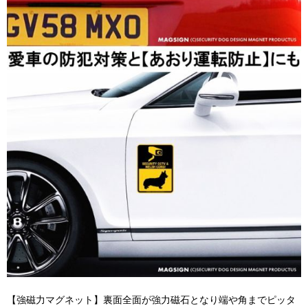
【強磁力マグネット】裏面全面が強力磁石となり端や角までピッタ